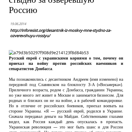
Россию
19.06.2014
http://inforesist.org/desantnik-iz-moskvy-mne-stydno-za-
ozverevshuyu-rossiyu/
Русский еврей с украинскими корнями о том, почему он
приехал на войну против российских наемников и
сепаратистов Донбасса
.
Мы познакомились с десантником Андреем (имя изменено) на
передовой под Славянском на блокпосту 3-А («Восьмерка»).
Приличного возраста, родом с Донбасса, гражданин Украины,
но уже много лет живет в Москве и занимается бизнесом. Для
родных и близких он не на войне, а в рабочей командировке.
Но в отличие от российских боевиков, приехал воевать на
стороне Украины. «Я — русский еврей, родился в Украине.
Сначала передавал деньги на Майдан. Собственными глазами
видел, как Россия каждый день опускалась в пропасть.
Украинская революция — это мог быть шанс и для России