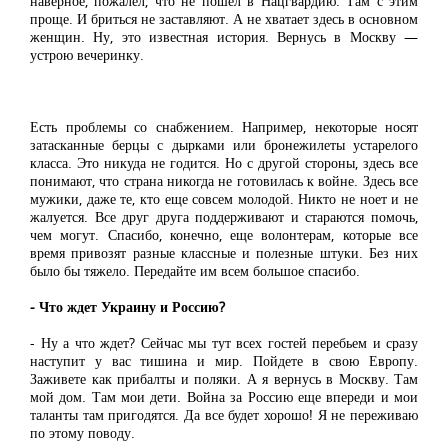
наверное, пожалел, что не пошел в Нацгвардию. Там с этим
проще. И бриться не заставляют. А не хватает здесь в основном
женщин. Ну, это известная история. Вернусь в Москву —
устрою вечеринку.
Есть проблемы со снабжением. Например, некоторые носят
затасканные берцы с дырками или бронежилеты устарелого
класса. Это никуда не годится. Но с другой стороны, здесь все
понимают, что страна никогда не готовилась к войне. Здесь все
мужики, даже те, кто еще совсем молодой. Никто не ноет и не
жалуется. Все друг друга поддерживают и стараются помочь,
чем могут. Спасибо, конечно, еще волонтерам, которые все
время привозят разные классные и полезные штуки. Без них
было бы тяжело. Передайте им всем большое спасибо.
- Что ждет Украину и Россию?
- Ну а что ждет? Сейчас мы тут всех гостей перебьем и сразу
наступит у вас тишина и мир. Пойдете в свою Европу.
Заживете как прибалты и поляки. А я вернусь в Москву. Там
мой дом. Там мои дети. Война за Россию еще впереди и мои
таланты там пригодятся. Да все будет хорошо! Я не переживаю
по этому поводу.