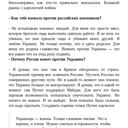
бензозаправка, как кто-то правильно высказался. Большой
рынок с идеологией войны.
- Как тебе воевать против российских наемников?
- Не испытываю никаких эмоций. Для меня это просто мясо,
которое бросили сюда выполнять грязную работу. Я не хочу их
убивать, но они пришли сюда и убивают моих друзей. Я
люблю Украину. Не только потому, что я здесь родился. Для
меня это родина славянства. Воевать против Украины — это
все равно что на отца руку поднять.
- Почему Россия воюет против Украины?
- Я думаю, что они там в Кремле обосрались от страха.
Украинский пример мог изменить Россию. Пустить Россию по
совершенно другому пути. Но в какой-то момент они поняли,
что Украину больше не контролируют. Я думаю, что в какой-то
момент сам Путин поддержал Майдан. Для него это была
хорошая возможность попытаться уничтожить Украину. Но
ничего не вышло. И не выйдет. Хотя попытка была сильная,
это надо признать. Создавать горячие точки Путин научился.
Украинцы — воины. Только слишком смелые. Это и
хорошо, и плохо. Нужно учиться осторожности, чтобы