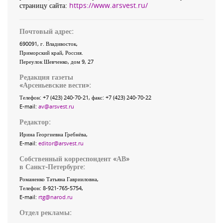
страницу сайта:
https://www.arsvest.ru/
Почтовый адрес:
690091
, г.
Владивосток
,
Приморский край
,
Россия
.
Переулок Шевченко
, дом 9, 27
Редакция газеты
«
Арсеньевские вести
»:
Телефон:
+7 (423) 240-70-21
, факс:
+7 (423) 240-70-22
E-mail:
av@arsvest.ru
Редактор:
Ирина Георгиевна Гребнёва,
E-mail:
editor@arsvest.ru
Собственный корреспондент «АВ»
в Санкт-Петербурге:
Романенко Татьяна Гаврииловна,
Телефон: 8-921-765-5754,
E-mail:
rtg@narod.ru
Отдел рекламы: