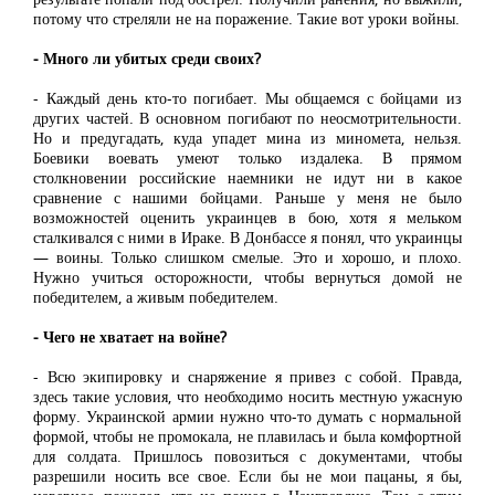
потому что стреляли не на поражение. Такие вот уроки войны.
- Много ли убитых среди своих?
- Каждый день кто-то погибает. Мы общаемся с бойцами из
других частей. В основном погибают по неосмотрительности.
Но и предугадать, куда упадет мина из миномета, нельзя.
Боевики воевать умеют только издалека. В прямом
столкновении российские наемники не идут ни в какое
сравнение с нашими бойцами. Раньше у меня не было
возможностей оценить украинцев в бою, хотя я мельком
сталкивался с ними в Ираке. В Донбассе я понял, что украинцы
— воины. Только слишком смелые. Это и хорошо, и плохо.
Нужно учиться осторожности, чтобы вернуться домой не
победителем, а живым победителем.
- Чего не хватает на войне?
- Всю экипировку и снаряжение я привез с собой. Правда,
здесь такие условия, что необходимо носить местную ужасную
форму. Украинской армии нужно что-то думать с нормальной
формой, чтобы не промокала, не плавилась и была комфортной
для солдата. Пришлось повозиться с документами, чтобы
разрешили носить все свое. Если бы не мои пацаны, я бы,