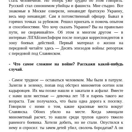
стать человечной. Но теперь уже трудно об этом говорить.
Русский стал синонимом убийцы и фашиста. Мне стыдно. Все
знакомые в Москве озверели, ненавидят братскую Украину,
весь мир ненавидят. Сам я потомственный офицер. Бывал в
горячих точках за рубежом. Решил приехать и помочь опытом
и способностями. Что хочу сказать Украине? Вы на правильно
пути, не сворачивайте». Об этом и многом другом — в
интервью ЛІГАБізнесІнформ после поездки корреспондентов в
зону боевых действий. Первый материал о жизни на
передовой читайте здесь — Десять эпизодов войны: репортаж
с передовой под Славянском.
- Что самое сложное на войне? Расскажи какой-нибудь
случай.
- Самое трудное — оставаться человеком. Мы были в патруле.
Залегли в зеленку, попав под обстрел минометов осетин или
кадыровцев. Их мы позже нашли и закатали в асфальт. Вместе
с нами шли местные — девочка лет 18 и парень такого же
возраста. Там получалось, что была одна дорога к поселку.
Говорили с ними о том, какие красивые места вокруг
Славянска. Обоих убило на месте. Когда зачищали
минометный расчет, то нашли среди трупов одного тяжело
раненого боевика. Хотели добить, но не стали. Опустился к
нему и спросил: ты зачем детей убил, сволочь бородатая? А он