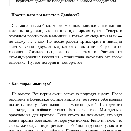
вернуться домой не победителем, а живым победителем
- Против кого вы воюете в Донбассе?
- С самого начала было много местных идиотов с автоматами,
которым внушили, что на них идет армия хунты. Теперь в
основном российские наемники. Сколько их сюда привезли —
не скажу, не знаю. Но после работы артиллерии и авиации
зеленка кишит двухсотыми, которых никто не забирает и не
хоронит. Сколько пацанов не вернется в Россию из
«командировки»? Россия из Афганистана несколько лет гробы
вывозила. Ну, вот история и повторяется.
- Как моральный дух?
- На высоте. Все парни очень серьезно подходят к делу. После
расстрела в Волновахе больше никто не позволяет себе клевать
носом на посту. Едет машина — машешь рукой. Не тормозит
— очередь в лобовое стекло. Без вариантов. Мы здесь с
оружием не для красоты. Если кто-то не понимает, что идет
война против боевиков, то пора уже понять. Было и такое, что
своих же солдат подстрелили — бойцы нарушили устав и в
результате попали под обстрел. Получили ранения, но выжили,