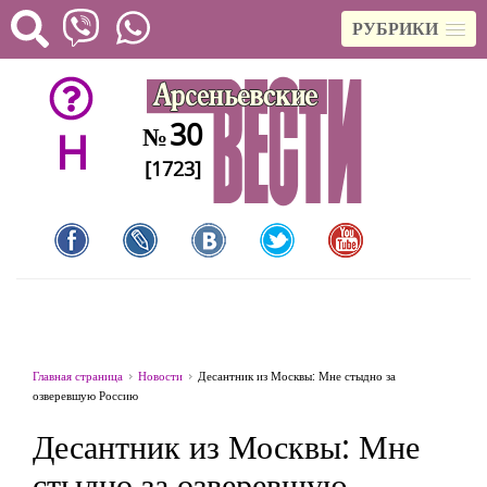
РУБРИКИ
30
№
H
[1723]
Главная страница
Новости
Десантник из Москвы: Мне стыдно за
озверевшую Россию
Десантник из Москвы: Мне
стыдно за озверевшую