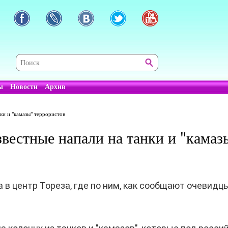
ы
Новости
Архив
нки и "камазы" террористов
известные напали на танки и "камаз
а в центр Тореза, где по ним, как сообщают очевидцы