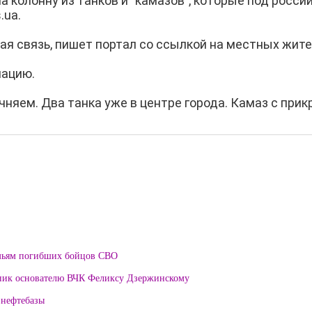
а колонну из танков и "камазов", которые под росс
.ua.
вая связь, пишет портал со ссылкой на местных жите
мацию.
очняем. Два танка уже в центре города. Камаз с при
мьям погибших бойцов СВО
тник основателю ВЧК Феликсу Дзержинскому
 нефтебазы