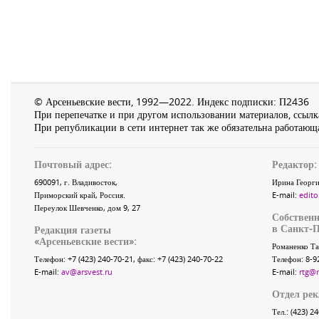
© Арсеньевские вести, 1992—2022. Индекс подписки: П2436
При перепечатке и при другом использовании материалов, ссылка
При републикации в сети интернет так же обязательна работающа
Почтовый адрес:
Редактор:
690091
, г.
Владивосток
,
Ирина Георги
Приморский край
,
Россия
.
E-mail:
edito
Переулок Шевченко
, дом 9, 27
Собственн
в Санкт-П
Редакция газеты
«
Арсеньевские вести
»:
Романенко Та
Телефон:
+7 (423) 240-70-21
, факс:
+7 (423) 240-70-22
Телефон: 8-9
E-mail:
av@arsvest.ru
E-mail:
rtg@
Отдел ре
Тел.: (423) 2