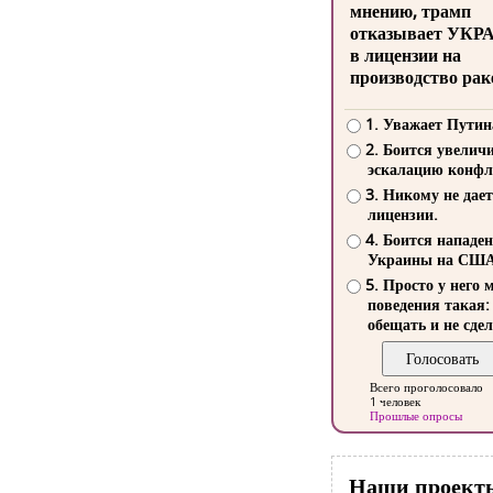
мнению, трамп
отказывает УКР
в лицензии на
производство рак
1. Уважает Путин
2. Боится увелич
эскалацию конфл
3. Никому не дает
лицензии.
4. Боится нападе
Украины на СШ
5. Просто у него 
поведения такая:
обещать и не сдел
Всего проголосовало
1 человек
Прошлые опросы
Наши проект