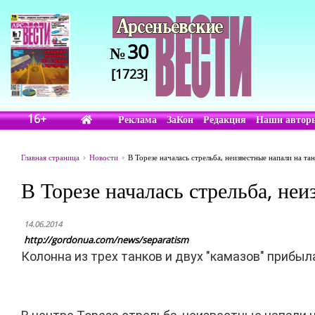
30
№
[1723]
16+
Реклама
ЗаКон
Редакция
Наши автор
Главная страница
Новости
В Торезе началась стрельба, неизвестные напали на та
В Торезе началась стрельба, не
14.06.2014
http://gordonua.com/news/separatism
Колонна из трех танков и двух "камазов" прибыл