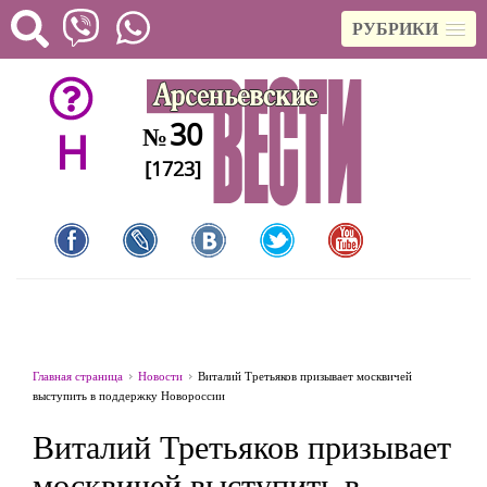
РУБРИКИ
30
№
H
[1723]
Главная страница
Новости
Виталий Третьяков призывает москвичей
выступить в поддержку Новороссии
Виталий Третьяков призывает
москвичей выступить в