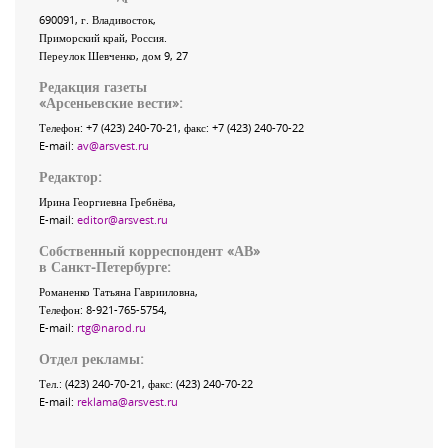
690091
, г.
Владивосток
,
Приморский край
,
Россия
.
Переулок Шевченко
, дом 9, 27
Редакция газеты
«
Арсеньевские вести
»:
Телефон:
+7 (423) 240-70-21
, факс:
+7 (423) 240-70-22
E-mail:
av@arsvest.ru
Редактор:
Ирина Георгиевна Гребнёва,
E-mail:
editor@arsvest.ru
Собственный корреспондент «АВ»
в Санкт-Петербурге:
Романенко Татьяна Гаврииловна,
Телефон: 8-921-765-5754,
E-mail:
rtg@narod.ru
Отдел рекламы:
Тел.: (423) 240-70-21, факс: (423) 240-70-22
E-mail:
reklama@arsvest.ru