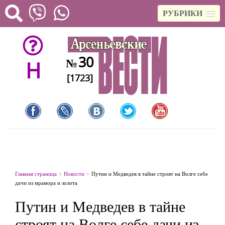
РУБРИКИ
30
№
H
[1723]
Главная страница
Новости
Путин и Медведев в тайне строят на Волге себе
дачи из мрамора и золота
Путин и Медведев в тайне
строят на Волге себе дачи из