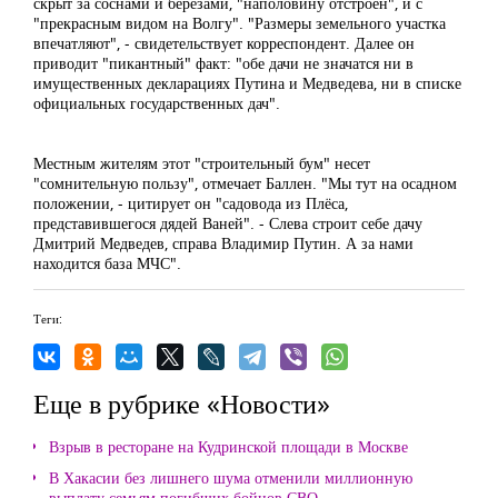
скрыт за соснами и березами, "наполовину отстроен", и с
"прекрасным видом на Волгу". "Размеры земельного участка
впечатляют", - свидетельствует корреспондент. Далее он
приводит "пикантный" факт: "обе дачи не значатся ни в
имущественных декларациях Путина и Медведева, ни в списке
официальных государственных дач".
Местным жителям этот "строительный бум" несет
"сомнительную пользу", отмечает Баллен. "Мы тут на осадном
положении, - цитирует он "садовода из Плёса,
представившегося дядей Ваней". - Слева строит себе дачу
Дмитрий Медведев, справа Владимир Путин. А за нами
находится база МЧС".
Теги:
Еще в рубрике «Новости»
Взрыв в ресторане на Кудринской площади в Москве
В Хакасии без лишнего шума отменили миллионную
выплату семьям погибших бойцов СВО