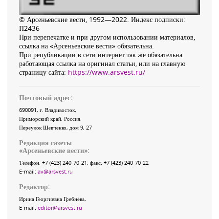
© Арсеньевские вести, 1992—2022. Индекс подписки:
П2436
При перепечатке и при другом использовании материалов,
ссылка на «Арсеньевские вести» обязательна.
При републикации в сети интернет так же обязательна
работающая ссылка на оригинал статьи, или на главную
страницу сайта:
https://www.arsvest.ru/
Почтовый адрес:
690091
, г.
Владивосток
,
Приморский край
,
Россия
.
Переулок Шевченко
, дом 9, 27
Редакция газеты
«
Арсеньевские вести
»:
Телефон:
+7 (423) 240-70-21
, факс:
+7 (423) 240-70-22
E-mail:
av@arsvest.ru
Редактор:
Ирина Георгиевна Гребнёва,
E-mail:
editor@arsvest.ru