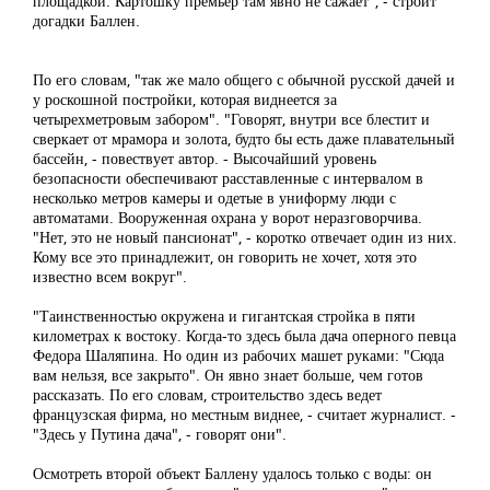
площадкой. Картошку премьер там явно не сажает", - строит
догадки Баллен.
По его словам, "так же мало общего с обычной русской дачей и
у роскошной постройки, которая виднеется за
четырехметровым забором". "Говорят, внутри все блестит и
сверкает от мрамора и золота, будто бы есть даже плавательный
бассейн, - повествует автор. - Высочайший уровень
безопасности обеспечивают расставленные с интервалом в
несколько метров камеры и одетые в униформу люди с
автоматами. Вооруженная охрана у ворот неразговорчива.
"Нет, это не новый пансионат", - коротко отвечает один из них.
Кому все это принадлежит, он говорить не хочет, хотя это
известно всем вокруг".
"Таинственностью окружена и гигантская стройка в пяти
километрах к востоку. Когда-то здесь была дача оперного певца
Федора Шаляпина. Но один из рабочих машет руками: "Сюда
вам нельзя, все закрыто". Он явно знает больше, чем готов
рассказать. По его словам, строительство здесь ведет
французская фирма, но местным виднее, - считает журналист. -
"Здесь у Путина дача", - говорят они".
Осмотреть второй объект Баллену удалось только с воды: он