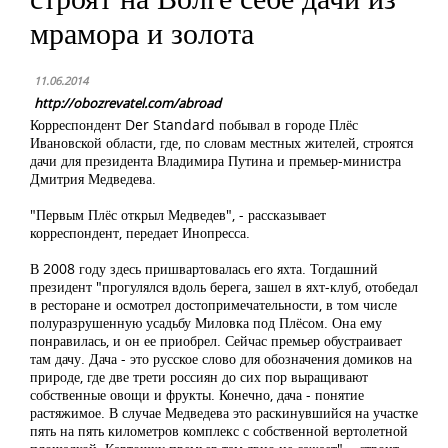
мрамора и золота
11.06.2014
http://obozrevatel.com/abroad
Корреспондент Der Standard побывал в городе Плёс
Ивановской области, где, по словам местных жителей, строятся
дачи для президента Владимира Путина и премьер-министра
Дмитрия Медведева.
"Первым Плёс открыл Медведев", - рассказывает
корреспондент, передает Инопресса.
В 2008 году здесь пришвартовалась его яхта. Тогдашний
президент "прогулялся вдоль берега, зашел в яхт-клуб, отобедал
в ресторане и осмотрел достопримечательности, в том числе
полуразрушенную усадьбу Миловка под Плёсом. Она ему
понравилась, и он ее приобрел. Сейчас премьер обустраивает
там дачу. Дача - это русское слово для обозначения домиков на
природе, где две трети россиян до сих пор выращивают
собственные овощи и фрукты. Конечно, дача - понятие
растяжимое. В случае Медведева это раскинувшийся на участке
пять на пять километров комплекс с собственной вертолетной