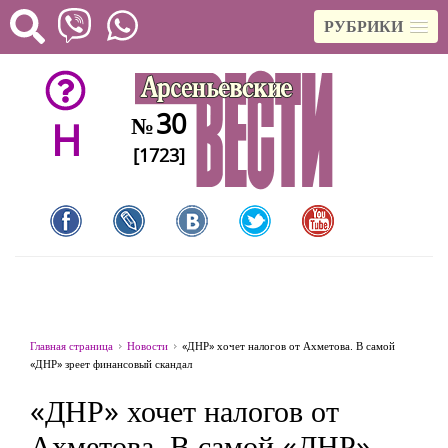
РУБРИКИ
30
№
H
[1723]
Главная страница
Новости
«ДНР» хочет налогов от Ахметова. В самой
«ДНР» зреет финансовый скандал
«ДНР» хочет налогов от
Ахметова. В самой «ДНР»