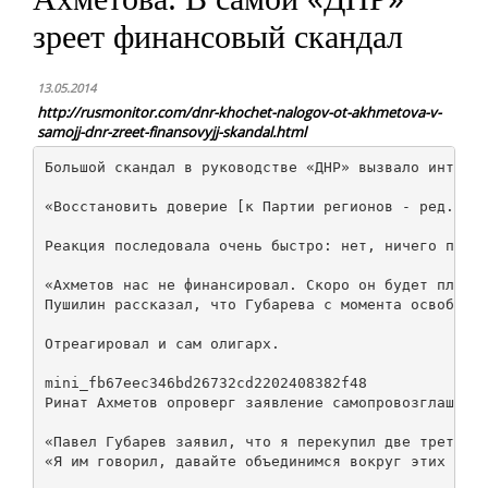
зреет финансовый скандал
13.05.2014
http://rusmonitor.com/dnr-khochet-nalogov-ot-akhmetova-v-
samojj-dnr-zreet-finansovyjj-skandal.html
Большой скандал в руководстве «ДНР» вызвало интервь
«Восстановить доверие [к Партии регионов - ред. РМ]
Реакция последовала очень быстро: нет, ничего подоб
«Ахметов нас не финансировал. Скоро он будет платит
Пушилин рассказал, что Губарева с момента освобожде
Отреагировал и сам олигарх.

mini_fb67eec346bd26732cd2202408382f48

Ринат Ахметов опроверг заявление самопровозглашенно
«Павел Губарев заявил, что я перекупил две трети ак
«Я им говорил, давайте объединимся вокруг этих слов