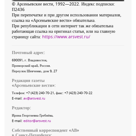
© Арсеньевские вести, 1992—2022. Индекс подписки:
П2436
При перепечатке и при другом использовании материалов,
ссылка на «Арсеньевские вести» обязательна.
При републикации в сети интернет так же обязательна
работающая ссылка на оригинал статьи, или на главную
страницу сайта:
https://www.arsvest.ru/
Почтовый адрес:
690091
, г.
Владивосток
,
Приморский край
,
Россия
.
Переулок Шевченко
, дом 9, 27
Редакция газеты
«
Арсеньевские вести
»:
Телефон:
+7 (423) 240-70-21
, факс:
+7 (423) 240-70-22
E-mail:
av@arsvest.ru
Редактор:
Ирина Георгиевна Гребнёва,
E-mail:
editor@arsvest.ru
Собственный корреспондент «АВ»
в Санкт-Петербурге: