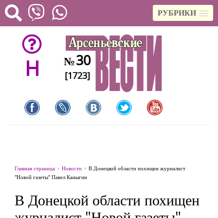
РУБРИКИ
30
№
H
[1723]
Главная страница
Новости
В Донецкой области похищен журналист
"Новой газеты" Павел Каныгин
В Донецкой области похищен
журналист "Новой газеты"