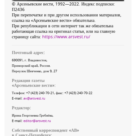
© Арсеньевские вести, 1992—2022. Индекс подписки:
П2436
При перепечатке и при другом использовании материалов,
ссылка на «Арсеньевские вести» обязательна.
При републикации в сети интернет так же обязательна
работающая ссылка на оригинал статьи, или на главную
страницу сайта:
https://www.arsvest.ru/
Почтовый адрес:
690091
, г.
Владивосток
,
Приморский край
,
Россия
.
Переулок Шевченко
, дом 9, 27
Редакция газеты
«
Арсеньевские вести
»:
Телефон:
+7 (423) 240-70-21
, факс:
+7 (423) 240-70-22
E-mail:
av@arsvest.ru
Редактор:
Ирина Георгиевна Гребнёва,
E-mail:
editor@arsvest.ru
Собственный корреспондент «АВ»
в Санкт-Петербурге: