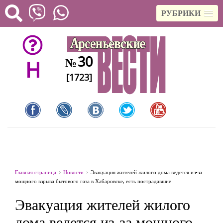
РУБРИКИ
30
№
H
[1723]
Главная страница
Новости
Эвакуация жителей жилого дома ведется из-за
мощного взрыва бытового газа в Хабаровске, есть пострадавшие
Эвакуация жителей жилого
дома ведется из-за мощного