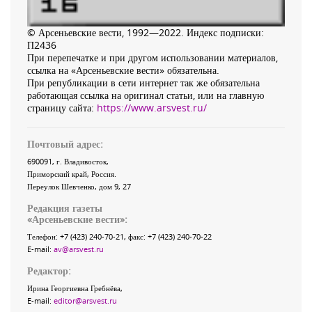
© Арсеньевские вести, 1992—2022. Индекс подписки:
П2436
При перепечатке и при другом использовании материалов,
ссылка на «Арсеньевские вести» обязательна.
При републикации в сети интернет так же обязательна
работающая ссылка на оригинал статьи, или на главную
страницу сайта:
https://www.arsvest.ru/
Почтовый адрес:
690091
, г.
Владивосток
,
Приморский край
,
Россия
.
Переулок Шевченко
, дом 9, 27
Редакция газеты
«
Арсеньевские вести
»:
Телефон:
+7 (423) 240-70-21
, факс:
+7 (423) 240-70-22
E-mail:
av@arsvest.ru
Редактор:
Ирина Георгиевна Гребнёва,
E-mail:
editor@arsvest.ru