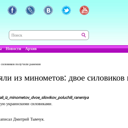
ы
Новости
Архив
е силовиков получили ранения
яли из минометов: двое силовиков
ali_iz_minometov_dvoe_silovikov_poluchili_raneniya
емую украинскими силовиками.
 написал Дмитрий Тымчук.