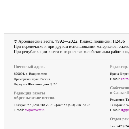
© Арсеньевские вести, 1992—2022. Индекс подписки: П2436
При перепечатке и при другом использовании материалов, ссылка
При републикации в сети интернет так же обязательна работающа
Почтовый адрес:
Редактор:
690091
, г.
Владивосток
,
Ирина Георги
Приморский край
,
Россия
.
E-mail:
edito
Переулок Шевченко
, дом 9, 27
Собственн
в Санкт-П
Редакция газеты
«
Арсеньевские вести
»:
Романенко Та
Телефон:
+7 (423) 240-70-21
, факс:
+7 (423) 240-70-22
Телефон: 8-9
E-mail:
av@arsvest.ru
E-mail:
rtg@
Отдел ре
Тел.: (423) 2