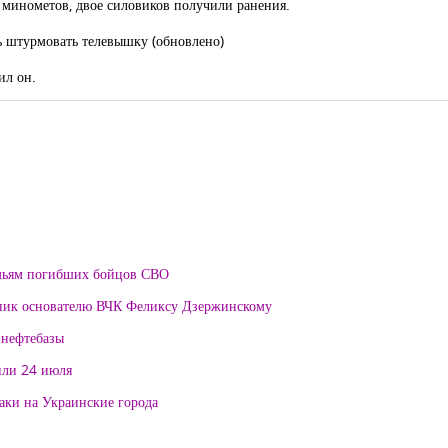
з минометов, двое силовиков получили ранения.
ь штурмовать телевышку (обновлено)
ил он.
мьям погибших бойцов СВО
тник основателю ВЧК Феликсу Дзержинскому
 нефтебазы
или 24 июля
таки на Украинские города