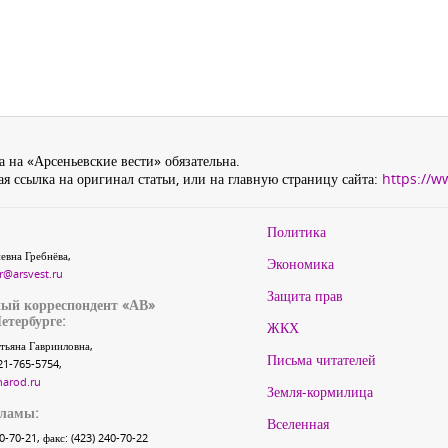
 на «Арсеньевские вести» обязательна.
я ссылка на оригинал статьи, или на главную страницу сайта:
https://w
Политика
евна Гребнёва,
Экономика
r@arsvest.ru
Защита прав
ый корреспондент «АВ»
етербурге:
ЖКХ
тьяна Гаврииловна,
Письма читателей
21-765-5754,
narod.ru
Земля-кормилица
кламы:
Вселенная
40-70-21, факс: (423) 240-70-22