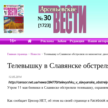
30
№
[1723]
16+
Реклама
ЗаКон
Редакция
Наши автор
Главная страница
Новости
Телевышку в Славянске обстреляли из минометов: дво
Телевышку в Славянске обстрел
12.05.2014
http://censor.net.ua/news/284770/televyshku_v_slavyanske_obstrely
Утром 11 мая боевики в Славянске обстреляли телевышку, охраня
Как сообщает Цензор.НЕТ, об этом на своей странице в Facebook