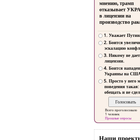
мнению, трамп
отказывает УКР
в лицензии на
производство рак
1. Уважает Путин
2. Боится увелич
эскалацию конфл
3. Никому не дает
лицензии.
4. Боится нападе
Украины на СШ
5. Просто у него 
поведения такая:
обещать и не сдел
Всего проголосовало
1 человек
Прошлые опросы
Наши проект