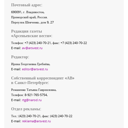
Почтовый адрес:
690091
, г.
Владивосток
,
Приморский край
,
Россия
.
Переулок Шевченко
, дом 9, 27
Редакция газеты
«
Арсеньевские вести
»:
Телефон:
+7 (423) 240-70-21
, факс:
+7 (423) 240-70-22
E-mail:
av@arsvest.ru
Редактор:
Ирина Георгиевна Гребнёва,
E-mail:
editor@arsvest.ru
Собственный корреспондент «АВ»
в Санкт-Петербурге:
Романенко Татьяна Гаврииловна,
Телефон: 8-921-765-5754,
E-mail:
rtg@narod.ru
Отдел рекламы:
Тел.: (423) 240-70-21, факс: (423) 240-70-22
E-mail:
reklama@arsvest.ru