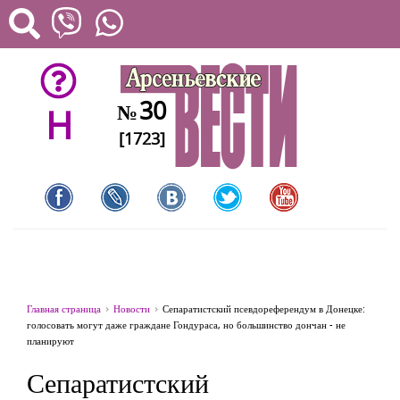
30
№
H
[1723]
Главная страница
Новости
Сепаратистский псевдореферендум в Донецке:
голосовать могут даже граждане Гондураса, но большинство дончан - не
планируют
Сепаратистский