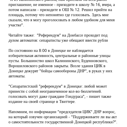
приглашение, не именное - приходите в школу № 16, вчера, а
потом написали - приходите в ОШ № 12. Решил прийти на
площадь, потому что непонятно где голосовать. Здесь мне
сказали, что я могу проголосовать в любом удобном для меня
участке".
Читайте также: "Референдум" на Донбассе проходит под
дулом автоматов: сепаратисты уже обещают ввести рубли
По состоянию на 8:00 в Донецке не наблюдается
избирательная активность, центральные и районные улицы
пусты. Большинство школ Калининского, Буденновского,
Ворошиловского районов закрыты. Возле здания ЦИК в
Донецке дежурят "бойцы самообороны ДНР", в руках у них
автоматы.
"Сепаратистский "референдум" в Донецке: любой может
принести с собой неограниченное кол-во бюллетеней.
голосовать могут даже граждане Гондураса", - пишет также
издание на своей странице в Твиттере.
Напомним, по информации "председателя ЦИК" ДНР вопрос,
на который озвучен организацией - "Поддерживаете ли вы акт
о самостоятельности государственной Донецкой республики?".