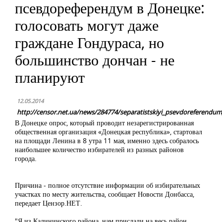
псевдореферендум в Донецке:
голосовать могут даже
граждане Гондураса, но
большинство дончан - не
планируют
12.05.2014
http://censor.net.ua/news/284774/separatistskiyi_psevdoreferen
В Донецке опрос, который проводит незарегистрированная
общественная организация «Донецкая республика», стартовал
на площади Ленина в 8 утра 11 мая, именно здесь собралось
наибольшее количество избирателей из разных районов
города.
Причина - полное отсутствие информации об избирательных
участках по месту жительства, сообщает Новости Донбасса,
передает Цензор.НЕТ.
"Я из Калининского района, нам прислали на весь район