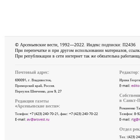
© Арсеньевские вести, 1992—2022. Индекс подписки: П2436
При перепечатке и при другом использовании материалов, ссылка
При републикации в сети интернет так же обязательна работающа
Почтовый адрес:
Редактор:
690091
, г.
Владивосток
,
Ирина Георги
Приморский край
,
Россия
.
E-mail:
edito
Переулок Шевченко
, дом 9, 27
Собственн
в Санкт-П
Редакция газеты
«
Арсеньевские вести
»:
Романенко Та
Телефон:
+7 (423) 240-70-21
, факс:
+7 (423) 240-70-22
Телефон: 8-9
E-mail:
av@arsvest.ru
E-mail:
rtg@
Отдел ре
Тел.: (423) 2