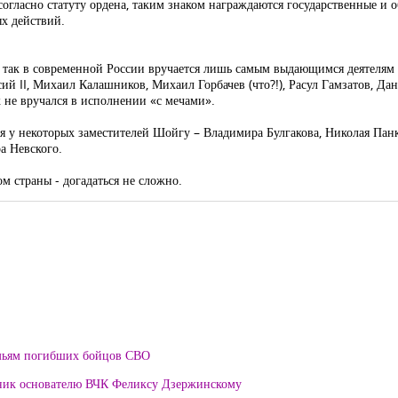
согласно статуту ордена, таким знаком награждаются государственные и
ых действий.
 так в современной России вручается лишь самым выдающимся деятелям э
ий II, Михаил Калашников, Михаил Горбачев (что?!), Расул Гамзатов, Д
 не вручался в исполнении «с мечами».
 у некоторых заместителей Шойгу – Владимира Булгакова, Николая Панк
а Невского.
м страны - догадаться не сложно.
мьям погибших бойцов СВО
тник основателю ВЧК Феликсу Дзержинскому