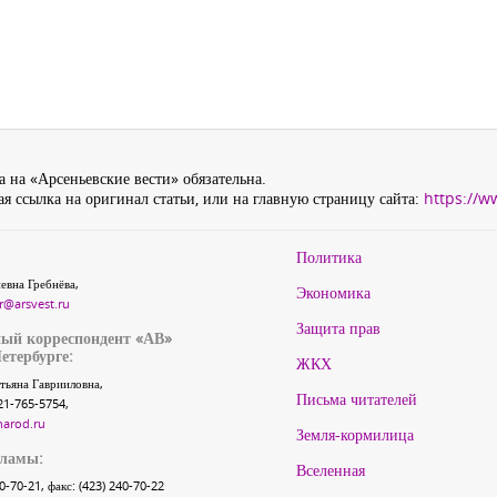
 на «Арсеньевские вести» обязательна.
я ссылка на оригинал статьи, или на главную страницу сайта:
https://w
Политика
евна Гребнёва,
Экономика
r@arsvest.ru
Защита прав
ый корреспондент «АВ»
етербурге:
ЖКХ
тьяна Гаврииловна,
Письма читателей
21-765-5754,
narod.ru
Земля-кормилица
кламы:
Вселенная
40-70-21, факс: (423) 240-70-22