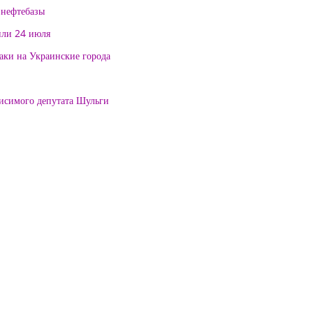
 нефтебазы
или 24 июля
таки на Украинские города
висимого депутата Шульги