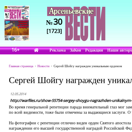
30
№
[1723]
16+
Реклама
ЗаКон
Редакция
Наши автор
Главная страница
Новости
Сергей Шойгу награжден уникальным орденом
Сергей Шойгу награжден уника
12.05.2014
http://warfiles.ru/show-55754-sergey-shoygu-nagrazhden-unikalny
Во время генеральной репетиции парада внимательный глаз мог замет
по всей видимости, тоже были отмечены за выдающиеся заслуги. О то
На фотографии с репетиции отлично виден орден Святого апостола
награждении его высшей государственной наградой Российской Фед