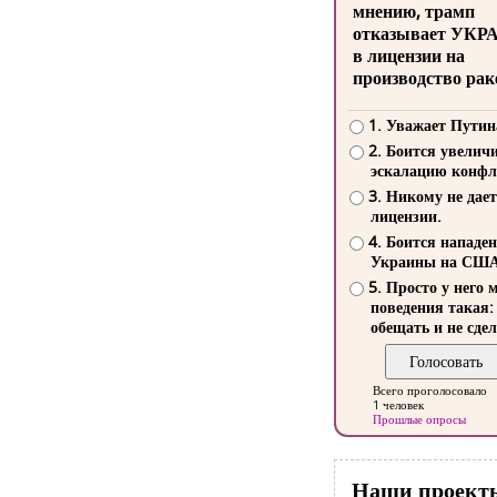
мнению, трамп
отказывает УКР
в лицензии на
производство рак
1. Уважает Путин
2. Боится увелич
эскалацию конфл
3. Никому не дает
лицензии.
4. Боится нападе
Украины на СШ
5. Просто у него 
поведения такая:
обещать и не сдел
Всего проголосовало
1 человек
Прошлые опросы
Наши проект