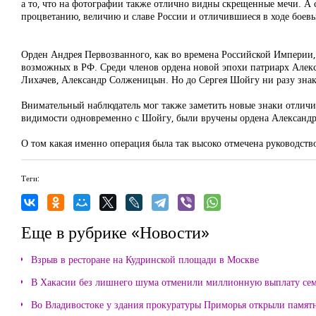
а то, что на фотографии также отлично видны скрещенные мечи. А 
процветанию, величию и славе России и отличившиеся в ходе боев
Орден Андрея Первозванного, как во времена Российской Империи,
возможных в РФ. Среди членов ордена новой эпохи патриарх Алекс
Лихачев, Александр Солженицын. Но до Сергея Шойгу ни разу знак
Внимательный наблюдатель мог также заметить новые знаки отличия
видимости одновременно с Шойгу, были вручены ордена Александр
О том какая именно операция была так высоко отмечена руководство
Теги:
Еще в рубрике «Новости»
Взрыв в ресторане на Кудринской площади в Москве
В Хакасии без лишнего шума отменили миллионную выплату се
Во Владивостоке у здания прокуратуры Приморья открыли памя