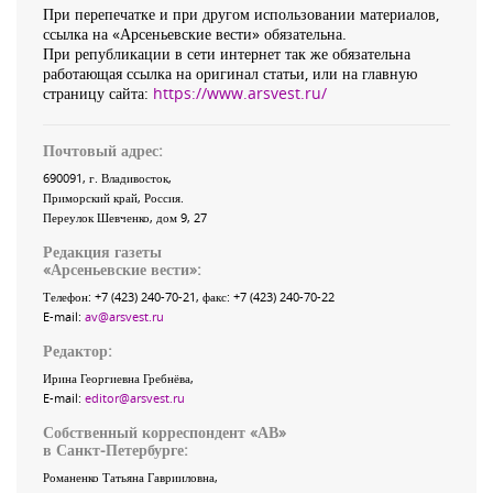
При перепечатке и при другом использовании материалов,
ссылка на «Арсеньевские вести» обязательна.
При републикации в сети интернет так же обязательна
работающая ссылка на оригинал статьи, или на главную
страницу сайта:
https://www.arsvest.ru/
Почтовый адрес:
690091
, г.
Владивосток
,
Приморский край
,
Россия
.
Переулок Шевченко
, дом 9, 27
Редакция газеты
«
Арсеньевские вести
»:
Телефон:
+7 (423) 240-70-21
, факс:
+7 (423) 240-70-22
E-mail:
av@arsvest.ru
Редактор:
Ирина Георгиевна Гребнёва,
E-mail:
editor@arsvest.ru
Собственный корреспондент «АВ»
в Санкт-Петербурге:
Романенко Татьяна Гаврииловна,