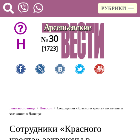
РУБРИКИ
30
№
H
[1723]
Главная страница
Новости
Сотрудники «Красного креста» захвачены в
заложники в Донецке.
Сотрудники «Красного
креста» захвачены в