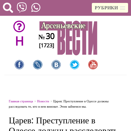
РУБРИКИ
30
№
H
[1723]
Главная страница
Новости
Царев: Преступление в Одессе должны
расследовать те, кто в нем виноват. Этим займемся мы.
Царев: Преступление в
Одессе должны расследовать