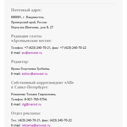
Почтовый адрес:
690091
, г.
Владивосток
,
Приморский край
,
Россия
.
Переулок Шевченко
, дом 9, 27
Редакция газеты
«
Арсеньевские вести
»:
Телефон:
+7 (423) 240-70-21
, факс:
+7 (423) 240-70-22
E-mail:
av@arsvest.ru
Редактор:
Ирина Георгиевна Гребнёва,
E-mail:
editor@arsvest.ru
Собственный корреспондент «АВ»
в Санкт-Петербурге:
Романенко Татьяна Гаврииловна,
Телефон: 8-921-765-5754,
E-mail:
rtg@narod.ru
Отдел рекламы:
Тел.: (423) 240-70-21, факс: (423) 240-70-22
E-mail:
reklama@arsvest.ru