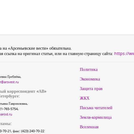
 на «Арсеньевские вести» обязательна.
я ссылка на оригинал статьи, или на главную страницу сайта:
https://w
Политика
евна Гребнёва,
Экономика
r@arsvest.ru
Защита прав
ый корреспондент «АВ»
етербурге:
ЖКХ
тьяна Гаврииловна,
Письма читателей
21-765-5754,
narod.ru
Земля-кормилица
кламы:
Вселенная
40-70-21, факс: (423) 240-70-22