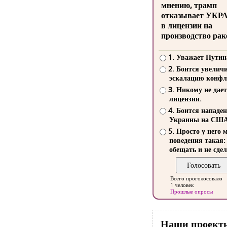
мнению, трамп
отказывает УКР
в лицензии на
производство рак
1. Уважает Путин
2. Боится увелич
эскалацию конфл
3. Никому не дает
лицензии.
4. Боится нападе
Украины на СШ
5. Просто у него 
поведения такая:
обещать и не сдел
Всего проголосовало
1 человек
Прошлые опросы
Наши проект