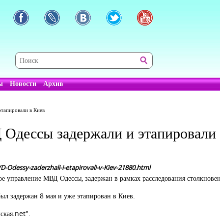
ы
Новости
Архив
тапировали в Киев
Одессы задержали и этапировали 
Odessy-zaderzhali-i-etapirovali-v-Kiev-21880.html
ое управление МВД Одессы, задержан в рамках расследования столкновен
л задержан 8 мая и уже этапирован в Киев.
ская.net".