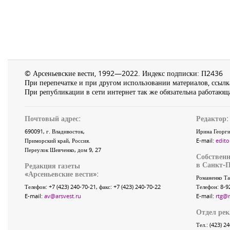
© Арсеньевские вести, 1992—2022. Индекс подписки: П2436
При перепечатке и при другом использовании материалов, ссылка
При републикации в сети интернет так же обязательна работающа
Почтовый адрес:
Редактор:
690091
, г.
Владивосток
,
Ирина Георги
Приморский край
,
Россия
.
E-mail:
edito
Переулок Шевченко
, дом 9, 27
Собственн
в Санкт-П
Редакция газеты
«
Арсеньевские вести
»:
Романенко Та
Телефон:
+7 (423) 240-70-21
, факс:
+7 (423) 240-70-22
Телефон: 8-9
E-mail:
av@arsvest.ru
E-mail:
rtg@
Отдел ре
Тел.: (423) 2