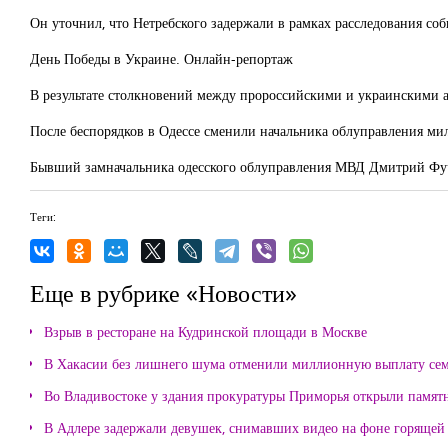
Он уточнил, что Нетребского задержали в рамках расследования соб
День Победы в Украине. Онлайн-репортаж
В результате столкновений между пророссийскими и украинскими а
После беспорядков в Одессе сменили начальника облуправления м
Бывший замначальника одесского облуправления МВД Дмитрий Фуч
Теги:
Еще в рубрике «Новости»
Взрыв в ресторане на Кудринской площади в Москве
В Хакасии без лишнего шума отменили миллионную выплату се
Во Владивостоке у здания прокуратуры Приморья открыли памя
В Адлере задержали девушек, снимавших видео на фоне горящей