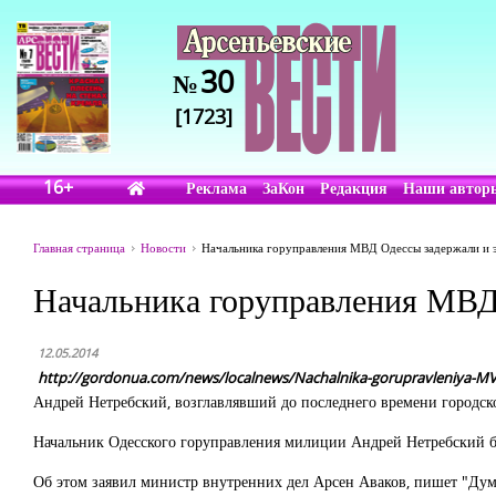
30
№
[1723]
16+
Реклама
ЗаКон
Редакция
Наши автор
Главная страница
Новости
Начальника горуправления МВД Одессы задержали и э
Начальника горуправления МВД 
12.05.2014
http://gordonua.com/news/localnews/Nachalnika-gorupravleniya-MVD-
Андрей Нетребский, возглавлявший до последнего времени городск
Начальник Одесского горуправления милиции Андрей Нетребский бы
Об этом заявил министр внутренних дел Арсен Аваков, пишет "Дум