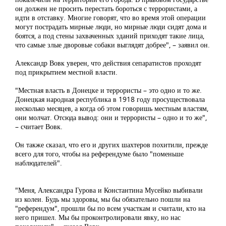
он должен не просить перестать бороться с террористами, а
идти в отставку. Многие говорят, что во время этой операции
могут пострадать мирные люди, но мирные люди сидят дома и
боятся, а под стены захваченных зданий приходят такие лица,
что самые злые дворовые собаки выглядят добрее", – заявил он.
Александр Вовк уверен, что действия сепаратистов проходят
под прикрытием местной власти.
"Местная власть в Донецке и террористы – это одно и то же.
Донецкая народная республика в 1918 году просуществовала
несколько месяцев, а когда об этом говоришь местным властям,
они молчат. Отсюда вывод: они и террористы – одно и то же",
– считает Вовк.
Он также сказал, что его и других шахтеров похитили, прежде
всего для того, чтобы на референдуме было "поменьше
наблюдателей".
"Меня, Александра Гурова и Константина Мусейко выбивали
из колеи. Будь мы здоровы, мы бы обязательно пошли на
"референдум", прошли бы по всем участкам и считали, кто на
него пришел. Мы бы проконтролировали явку, но нас