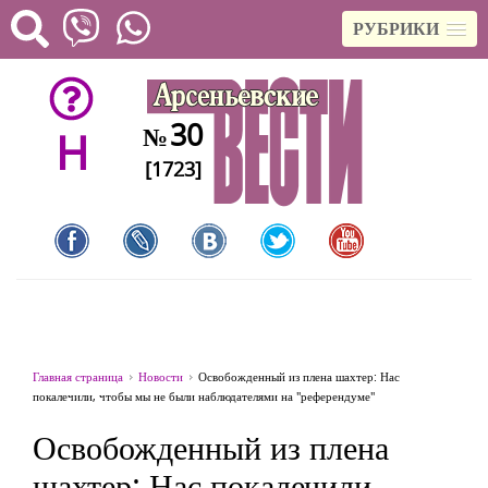
РУБРИКИ
30
№
H
[1723]
Главная страница
Новости
Освобожденный из плена шахтер: Нас
покалечили, чтобы мы не были наблюдателями на "референдуме"
Освобожденный из плена
шахтер: Нас покалечили,