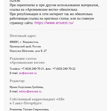
П2436
При перепечатке и при другом использовании материалов,
ссылка на «Арсеньевские вести» обязательна.
При републикации в сети интернет так же обязательна
работающая ссылка на оригинал статьи, или на главную
страницу сайта:
https://www.arsvest.ru/
Почтовый адрес:
690091
, г.
Владивосток
,
Приморский край
,
Россия
.
Переулок Шевченко
, дом 9, 27
Редакция газеты
«
Арсеньевские вести
»:
Телефон:
+7 (423) 240-70-21
, факс:
+7 (423) 240-70-22
E-mail:
av@arsvest.ru
Редактор:
Ирина Георгиевна Гребнёва,
E-mail:
editor@arsvest.ru
Собственный корреспондент «АВ»
в Санкт-Петербурге:
Романенко Татьяна Гаврииловна,