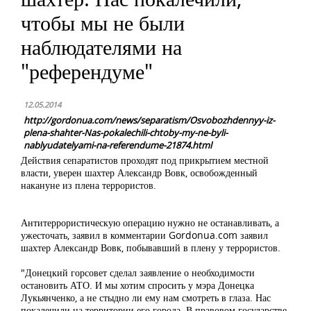
чтобы мы не были
наблюдателями на
"референдуме"
12.05.2014
http://gordonua.com/news/separatism/Osvobozhdennyy-iz-
plena-shahter-Nas-pokalechili-chtoby-my-ne-byli-
nablyudatelyami-na-referendume-21874.html
Действия сепаратистов проходят под прикрытием местной
власти, уверен шахтер Александр Вовк, освобожденный
накануне из плена террористов.
Антитеррористическую операцию нужно не останавливать, а
ужесточать, заявил в комментарии Gordonua.com заявил
шахтер Александр Вовк, побывавший в плену у террористов.
"Донецкий горсовет сделал заявление о необходимости
остановить АТО. И мы хотим спросить у мэра Донецка
Лукьянченко, а не стыдно ли ему нам смотреть в глаза. Нас
покалечили на территории его города. В правовом государстве