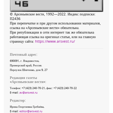
© Арсеньевские вести, 1992—2022. Индекс подписки:
П2436
При перепечатке и при другом использовании материалов,
ссылка на «Арсеньевские вести» обязательна.
При републикации в сети интернет так же обязательна
работающая ссылка на оригинал статьи, или на главную
страницу сайта:
https://www.arsvest.ru/
Почтовый адрес:
690091
, г.
Владивосток
,
Приморский край
,
Россия
.
Переулок Шевченко
, дом 9, 27
Редакция газеты
«
Арсеньевские вести
»:
Телефон:
+7 (423) 240-70-21
, факс:
+7 (423) 240-70-22
E-mail:
av@arsvest.ru
Редактор:
Ирина Георгиевна Гребнёва,
E-mail:
editor@arsvest.ru