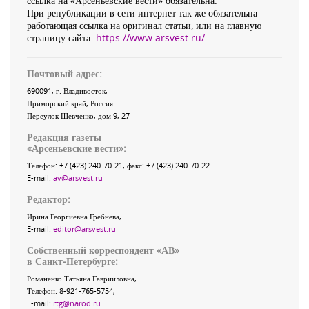
ссылка на «Арсеньевские вести» обязательна.
При републикации в сети интернет так же обязательна
работающая ссылка на оригинал статьи, или на главную
страницу сайта:
https://www.arsvest.ru/
Почтовый адрес:
690091
, г.
Владивосток
,
Приморский край
,
Россия
.
Переулок Шевченко
, дом 9, 27
Редакция газеты
«
Арсеньевские вести
»:
Телефон:
+7 (423) 240-70-21
, факс:
+7 (423) 240-70-22
E-mail:
av@arsvest.ru
Редактор:
Ирина Георгиевна Гребнёва,
E-mail:
editor@arsvest.ru
Собственный корреспондент «АВ»
в Санкт-Петербурге:
Романенко Татьяна Гаврииловна,
Телефон: 8-921-765-5754,
E-mail:
rtg@narod.ru