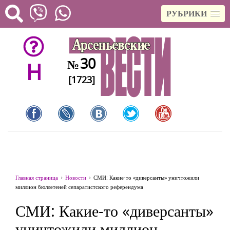
РУБРИКИ
30
№
H
[1723]
Главная страница
Новости
СМИ: Какие-то «диверсанты» уничтожили
миллион бюллетеней сепаратистского референдума
СМИ: Какие-то «диверсанты»
уничтожили миллион