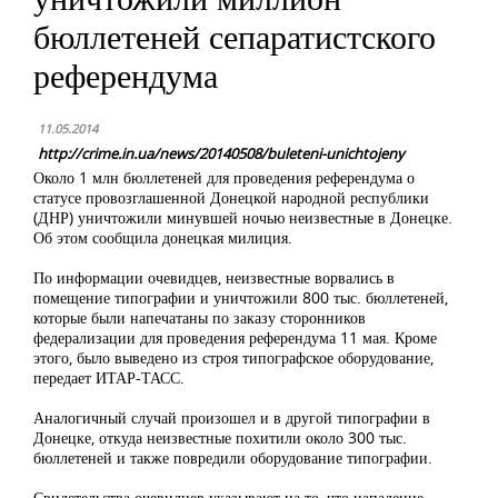
бюллетеней сепаратистского
референдума
11.05.2014
http://crime.in.ua/news/20140508/buleteni-unichtojeny
Около 1 млн бюллетеней для проведения референдума о
статусе провозглашенной Донецкой народной республики
(ДНР) уничтожили минувшей ночью неизвестные в Донецке.
Об этом сообщила донецкая милиция.
По информации очевидцев, неизвестные ворвались в
помещение типографии и уничтожили 800 тыс. бюллетеней,
которые были напечатаны по заказу сторонников
федерализации для проведения референдума 11 мая. Кроме
этого, было выведено из строя типографское оборудование,
передает ИТАР-ТАСС.
Аналогичный случай произошел и в другой типографии в
Донецке, откуда неизвестные похитили около 300 тыс.
бюллетеней и также повредили оборудование типографии.
Свидетельства очевидцев указывают на то, что нападение