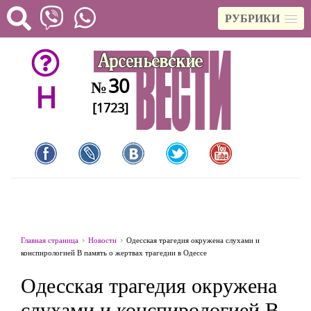
РУБРИКИ
30
№
H
[1723]
Главная страница
Новости
Одесская трагедия окружена слухами и
конспирологией В память о жертвах трагедии в Одессе
Одесская трагедия окружена
слухами и конспирологией В