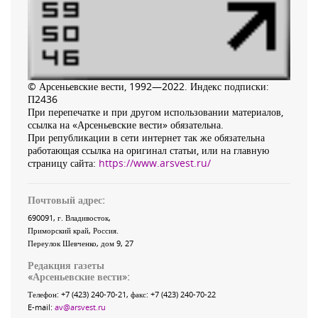
© Арсеньевские вести, 1992—2022. Индекс подписки:
П2436
При перепечатке и при другом использовании материалов,
ссылка на «Арсеньевские вести» обязательна.
При републикации в сети интернет так же обязательна
работающая ссылка на оригинал статьи, или на главную
страницу сайта:
https://www.arsvest.ru/
Почтовый адрес:
690091
, г.
Владивосток
,
Приморский край
,
Россия
.
Переулок Шевченко
, дом 9, 27
Редакция газеты
«
Арсеньевские вести
»:
Телефон:
+7 (423) 240-70-21
, факс:
+7 (423) 240-70-22
E-mail:
av@arsvest.ru