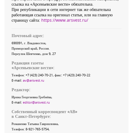
ссылка на «Арсеньевские вести» обязательна.
При републикации в сети интернет так же обязательна
работающая ссылка на оригинал статьи, или на главную
страницу сайта:
https://www.arsvest.ru/
Почтовый адрес:
690091
, г.
Владивосток
,
Приморский край
,
Россия
.
Переулок Шевченко
, дом 9, 27
Редакция газеты
«
Арсеньевские вести
»:
Телефон:
+7 (423) 240-70-21
, факс:
+7 (423) 240-70-22
E-mail:
av@arsvest.ru
Редактор:
Ирина Георгиевна Гребнёва,
E-mail:
editor@arsvest.ru
Собственный корреспондент «АВ»
в Санкт-Петербурге:
Романенко Татьяна Гаврииловна,
Телефон: 8-921-765-5754,