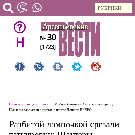
РУБРИКИ
30
№
H
[1723]
Главная страница
Новости
Разбитой лампочкой срезали татуировку:
Шахтеры рассказали о пытках в центре Донецка ВИДЕО
Разбитой лампочкой срезали
татуировку: Шахтеры