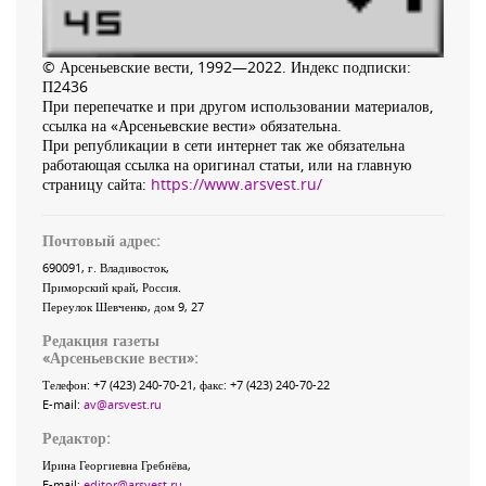
© Арсеньевские вести, 1992—2022. Индекс подписки:
П2436
При перепечатке и при другом использовании материалов,
ссылка на «Арсеньевские вести» обязательна.
При републикации в сети интернет так же обязательна
работающая ссылка на оригинал статьи, или на главную
страницу сайта:
https://www.arsvest.ru/
Почтовый адрес:
690091
, г.
Владивосток
,
Приморский край
,
Россия
.
Переулок Шевченко
, дом 9, 27
Редакция газеты
«
Арсеньевские вести
»:
Телефон:
+7 (423) 240-70-21
, факс:
+7 (423) 240-70-22
E-mail:
av@arsvest.ru
Редактор:
Ирина Георгиевна Гребнёва,
E-mail:
editor@arsvest.ru