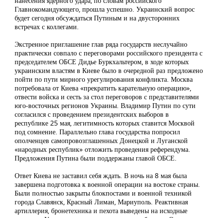
нанесения ядерного удара, по словам российского
Главнокомандующего, прошла успешно. Украинский вопрос
будет сегодня обсуждаться Путиным и на двусторонних
встречах с коллегами.
Экстренное приглашение глав ряда государств неслучайно
практически совпало с переговорами российского президента с
председателем ОБСЕ Дидье Буркхальтером, в ходе которых
украинским властям в Киеве было в очередной раз предложено
пойти по пути мирного урегулирования конфликта. Москва
потребовала от Киева «прекратить карательную операцию»,
отвести войска и сесть за стол переговоров с представителями
юго-восточных регионов Украины. Владимир Путин по сути
согласился с проведением президентских выборов в
республике 25 мая, легитимность которых ставится Москвой
под сомнение. Параллельно глава государства попросил
ополченцев самопровозглашенных Донецкой и Луганской
«народных республик» отложить проведения референдума.
Предложения Путина были поддержаны главой ОБСЕ.
Ответ Киева не заставил себя ждать. В ночь на 8 мая была
завершена подготовка к военной операции на востоке страны.
Были полностью закрыты блокпостами и военной техникой
города Славянск, Красный Лиман, Мариуполь. Реактивная
артиллерия, бронетехника и пехота выведены на исходные