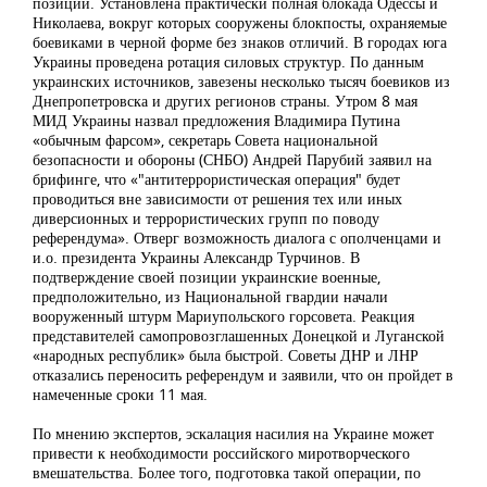
позиции. Установлена практически полная блокада Одессы и
Николаева, вокруг которых сооружены блокпосты, охраняемые
боевиками в черной форме без знаков отличий. В городах юга
Украины проведена ротация силовых структур. По данным
украинских источников, завезены несколько тысяч боевиков из
Днепропетровска и других регионов страны. Утром 8 мая
МИД Украины назвал предложения Владимира Путина
«обычным фарсом», секретарь Совета национальной
безопасности и обороны (СНБО) Андрей Парубий заявил на
брифинге, что «"антитеррористическая операция" будет
проводиться вне зависимости от решения тех или иных
диверсионных и террористических групп по поводу
референдума». Отверг возможность диалога с ополченцами и
и.о. президента Украины Александр Турчинов. В
подтверждение своей позиции украинские военные,
предположительно, из Национальной гвардии начали
вооруженный штурм Мариупольского горсовета. Реакция
представителей самопровозглашенных Донецкой и Луганской
«народных республик» была быстрой. Советы ДНР и ЛНР
отказались переносить референдум и заявили, что он пройдет в
намеченные сроки 11 мая.
По мнению экспертов, эскалация насилия на Украине может
привести к необходимости российского миротворческого
вмешательства. Более того, подготовка такой операции, по