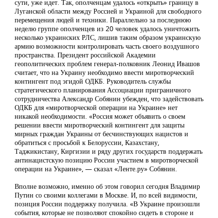
сути, уже идет. Так, ополченцам удалось «открыть» границу в
Луганской области между Россией и Украиной для свободного
перемещения людей и техники. Параллельно за последнюю
неделю группе ополченцев из 20 человек удалось уничтожить
несколько украинских РЛС, лишив таким образом украинскую
армию возможности контролировать часть своего воздушного
пространства. Президент российской Академии
геополитических проблем генерал-полковник Леонид Ивашов
считает, что на Украину необходимо ввести миротворческий
контингент под эгидой ОДКБ. Руководитель службы
стратегического планирования Ассоциации приграничного
сотрудничества Александр Собянин убежден, что задействовать
ОДКБ для «миротворческой операции на Украине» нет
никакой необходимости. «Россия может объявить о своем
решении ввести миротворческий контингент для защиты
мирных граждан Украины от бесчинствующих нацистов и
обратиться с просьбой к Белоруссии, Казахстану,
Таджикистану, Киргизии и ряду других государств поддержать
антинацистскую позицию России участием в миротворческой
операции на Украине», — сказал «Ленте.ру» Собянин.
Вполне возможно, именно об этом говорил сегодня Владимир
Путин со своими коллегами в Москве. И, по всей видимости,
позиция России поддержку получила. «В Украине произошли
события, которые не позволяют спокойно сидеть в стороне и