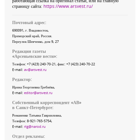
работающая ссылка на оригинал статьи, или на главную
страницу сайта:
https://www.arsvest.ru/
Почтовый адрес:
690091
, г.
Владивосток
,
Приморский край
,
Россия
.
Переулок Шевченко
, дом 9, 27
Редакция газеты
«
Арсеньевские вести
»:
Телефон:
+7 (423) 240-70-21
, факс:
+7 (423) 240-70-22
E-mail:
av@arsvest.ru
Редактор:
Ирина Георгиевна Гребнёва,
E-mail:
editor@arsvest.ru
Собственный корреспондент «АВ»
в Санкт-Петербурге:
Романенко Татьяна Гаврииловна,
Телефон: 8-921-765-5754,
E-mail:
rtg@narod.ru
Отдел рекламы: