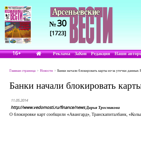
30
№
[1723]
16+
Реклама
ЗаКон
Редакция
Наши автор
Главная страница
Новости
Банки начали блокировать карты из-за утечки данных
Банки начали блокировать карт
11.05.2014
http://www.vedomosti.ru/finance/news Дарья Тросникова
О блокировке карт сообщили «Авангард», Транскапиталбанк, «Кол