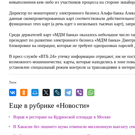
невыполнения кем-либо из участников процесса на стороне эквайер
Директор по мониторингу электронного бизнеса Альфа-банка Алекс
данные скомпрометированных карт соответствовали действительнос
функционал этих карт (а речь идет о нескольких тысячах карт), за
Среди держателей карт «МДМ банка» оказалось небольшое число та
президент по развитию электронного бизнеса «МДМ банка» Дмитрий
блокировки на операции, которые не требуют одноразовых паролей
В пресс-службе «ВТБ 24» утечку информации отрицают, им не пост
возможного мошенничества: карты, которые находились в зоне пов
установлен специальный режим контроля за транзакциями в интерне
Теги:
Еще в рубрике «Новости»
Взрыв в ресторане на Кудринской площади в Москве
В Хакасии без лишнего шума отменили миллионную выплату се