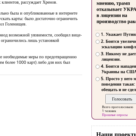
 клиентов, рассуждает Хренов.
мнению, трамп
отказывает УКР
ельно была и опубликованные в интернете
в лицензии на
скать карты: было достаточно ограничить
производство рак
нил Голенищев.
1. Уважает Путин
ериод возможной уязвимости, сообщил вице-
а ограничились лишь установкой
2. Боится увелич
эскалацию конфл
3. Никому не дает
все необходимые меры по предотвращению
лицензии.
м более 1000 карт) либо для них был
4. Боится нападе
Украины на СШ
5. Просто у него 
поведения такая:
обещать и не сдел
Всего проголосовало
1 человек
Прошлые опросы
Наши проект