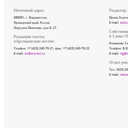
Почтовый адрес:
Редактор:
690091
, г.
Владивосток
,
Ирина Георги
Приморский край
,
Россия
.
E-mail:
edito
Переулок Шевченко
, дом 9, 27
Собственн
в Санкт-П
Редакция газеты
«
Арсеньевские вести
»:
Романенко Та
Телефон:
+7 (423) 240-70-21
, факс:
+7 (423) 240-70-22
Телефон: 8-9
E-mail:
av@arsvest.ru
E-mail:
rtg@
Отдел ре
Тел.: (423) 2
E-mail:
rekla