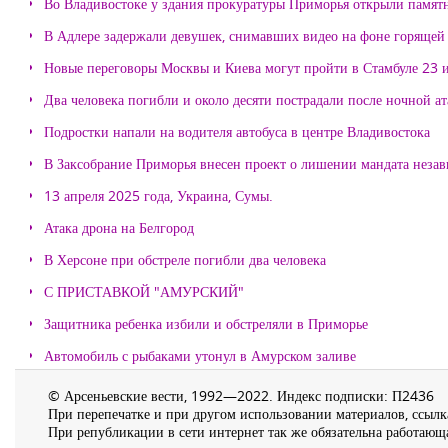
Во Владивостоке у здания прокуратуры Приморья открыли памя
В Адлере задержали девушек, снимавших видео на фоне горящей
Новые переговоры Москвы и Киева могут пройти в Стамбуле 23 
Два человека погибли и около десяти пострадали после ночной а
Подростки напали на водителя автобуса в центре Владивостока
В Заксобрание Приморья внесен проект о лишении мандата неза
13 апреля 2025 года, Украина, Сумы.
Атака дрона на Белгород
В Херсоне при обстреле погибли два человека
С ПРИСТАВКОЙ "АМУРСКИЙ"
Защитника ребенка избили и обстреляли в Приморье
Автомобиль с рыбаками утонул в Амурском заливе
© Арсеньевские вести, 1992—2022. Индекс подписки: П2436
При перепечатке и при другом использовании материалов, ссылка
При републикации в сети интернет так же обязательна работающа