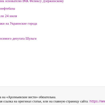
тник основателю ВЧК Феликсу Дзержинскому
 нефтебазы
или 24 июля
таки на Украинские города
висимого депутата Шульги
 на «Арсеньевские вести» обязательна.
я ссылка на оригинал статьи, или на главную страницу сайта:
https://w