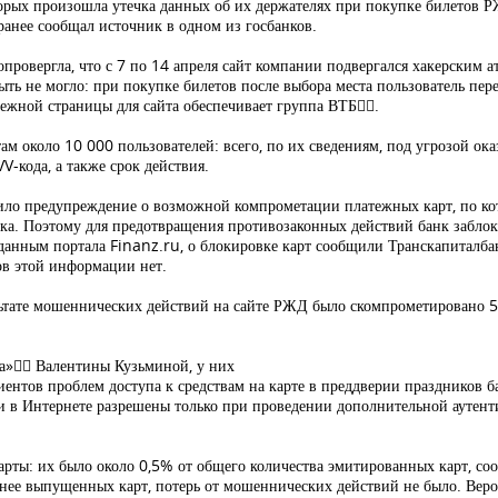
орых произошла утечка данных об их держателях при покупке билетов РЖ
ранее сообщал источник в одном из госбанков.
провергла, что с 7 по 14 апреля сайт компании подвергался хакерским ат
ть не могло: при покупке билетов после выбора места пользователь пе
ежной страницы для сайта обеспечивает группа ВТБ.
 около 10 000 пользователей: всего, по их сведениям, под угрозой ока
V-кода, а также срок действия.
ло предупреждение о возможной компрометации платежных карт, по кот
ка. Поэтому для предотвращения противозаконных действий банк заблок
о данным портала Finanz.ru, о блокировке карт сообщили Транскапиталб
ов этой информации нет.
зультате мошеннических действий на сайте РЖД было скомпрометировано
ка» Валентины Кузьминой, у них
иентов проблем доступа к средствам на карте в преддверии праздников 
и в Интернете разрешены только при проведении дополнительной аутен
арты: их было около 0,5% от общего количества эмитированных карт, с
анее выпущенных карт, потерь от мошеннических действий не было. Веро