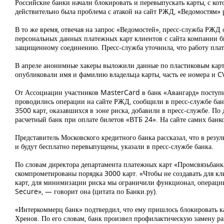
Российские банки начали блокировать и перевыпускать карты, с кот
действительно была проблема с атакой на сайт РЖД, «Ведомостям» 
В то же время, отвечая на запрос «Ведомостей», пресс-служба РЖД о
персональных данных платежных карт клиентов с сайта компании бы
защищенному соединению. Пресс-служба уточнила, что работу плат
В апреле анонимные хакеры выложили данные по пластиковым картам
опубликовали имя и фамилию владельца карты, часть ее номера и CV
От Ассоциации участников MasterCard в банк «Авангард» поступи
проводились операции на сайте РЖД, сообщили в пресс-службе бан
3500 карт, оказавшихся в зоне риска, добавили в пресс-службе. П
расчетный банк при оплате билетов «ВТБ 24». На сайте самих банк
Представитель Московского кредитного банка рассказал, что в ре
и будут бесплатно перевыпущены, указали в пресс-службе банка.
По словам директора департамента платежных карт «Промсвязьбан
скомпрометированы порядка 3000 карт. «Чтобы не создавать для кл
карт, для минимизации риска мы ограничили функционал, операци
Secure», — говорит она (цитата по Банки.ру).
«Интеркоммерц банк» подтвердил, что ему пришлось блокировать к
Хренов. По его словам, банк произвел профилактическую замену р