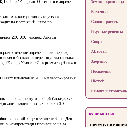
Д с 7 по 14 апреля. О том, что в апреле
Земля-кормилица
Вселенная
акам. А также указала, что утечки
Салон красоты
реходит на платежный шлюз по
Вкусные рецепты
зались 200 000 человек. Хакеры
Спорт
АВтобан
орым в течение определенного периода
ировал и бесплатно перевыпустил порядка
Здоровье
анк, «Кольцо Урала», «Интеркоммерц банк» и
Посиделки
 500 карт клиентов МКБ. Они заблокированы
Hi-tech
Ремонт и строитель
банк не пошел по пути полной блокировки
тификации клиента по технологии 3D-
ВАШЕ МНЕНИЕ
ообщил старший вице-президент банка Денис
ятно, компрометация произошла из-за
почему, по вашем