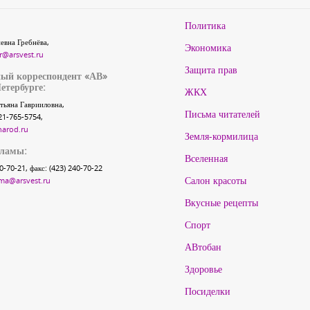
Политика
евна Гребнёва,
Экономика
r@arsvest.ru
Защита прав
ый корреспондент «АВ»
етербурге:
ЖКХ
тьяна Гаврииловна,
Письма читателей
21-765-5754,
narod.ru
Земля-кормилица
кламы:
Вселенная
40-70-21, факс: (423) 240-70-22
Салон красоты
ma@arsvest.ru
Вкусные рецепты
Спорт
АВтобан
Здоровье
Посиделки