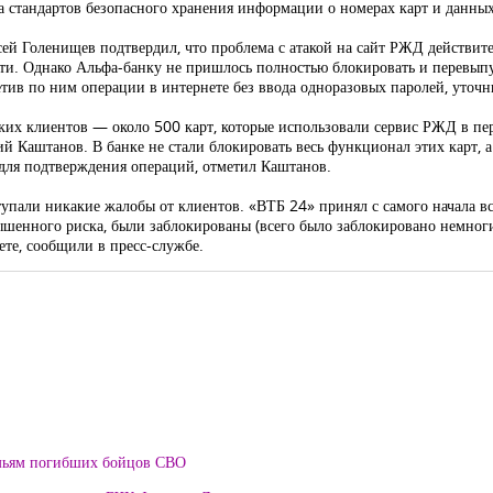
а стандартов безопасного хранения информации о номерах карт и данных
ей Голенищев подтвердил, что проблема с атакой на сайт РЖД действит
ти. Однако Альфа-банку не пришлось полностью блокировать и перевыпу
претив по ним операции в интернете без ввода одноразовых паролей, уточ
ких клиентов — около 500 карт, которые использовали сервис РЖД в п
 Каштанов. В банке не стали блокировать весь функционал этих карт, 
 для подтверждения операций, отметил Каштанов.
упали никакие жалобы от клиентов. «ВТБ 24» принял с самого начала 
ышенного риска, были заблокированы (всего было заблокировано немноги
те, сообщили в пресс-службе.
мьям погибших бойцов СВО