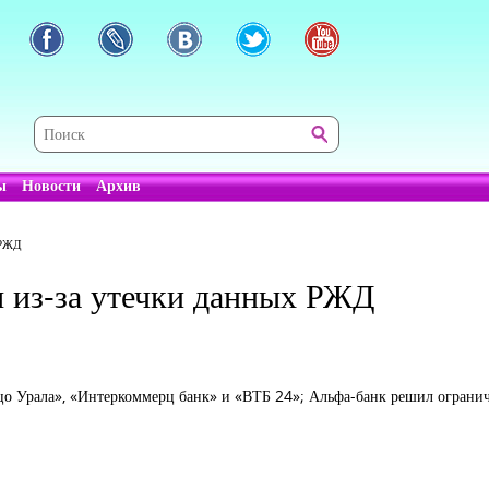
ы
Новости
Архив
 РЖД
ы из-за утечки данных РЖД
ьцо Урала», «Интеркоммерц банк» и «ВТБ 24»; Альфа-банк решил ограни