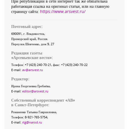
При републикации в сети интернет так же обязательна
работающая ссылка на оригинал статьи, или на главную
страницу сайта:
https://www.arsvest.ru/
Почтовый адрес:
690091
, г.
Владивосток
,
Приморский край
,
Россия
.
Переулок Шевченко
, дом 9, 27
Редакция газеты
«
Арсеньевские вести
»:
Телефон:
+7 (423) 240-70-21
, факс:
+7 (423) 240-70-22
E-mail:
av@arsvest.ru
Редактор:
Ирина Георгиевна Гребнёва,
E-mail:
editor@arsvest.ru
Собственный корреспондент «АВ»
в Санкт-Петербурге:
Романенко Татьяна Гаврииловна,
Телефон: 8-921-765-5754,
E-mail:
rtg@narod.ru