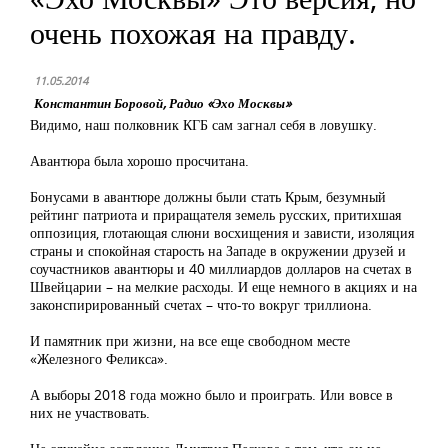
очень похожая на правду.
11.05.2014
Константин Боровой, Радио «Эхо Москвы»
Видимо, наш полковник КГБ сам загнал себя в ловушку.
Авантюра была хорошо просчитана.
Бонусами в авантюре должны были стать Крым, безумный
рейтинг патриота и приращателя земель русских, притихшая
оппозиция, глотающая слюни восхищения и зависти, изоляция
страны и спокойная старость на Западе в окружении друзей и
соучастников авантюры и 40 миллиардов долларов на счетах в
Швейцарии – на мелкие расходы. И еще немного в акциях и на
законспирированный счетах – что-то вокруг триллиона.
И памятник при жизни, на все еще свободном месте
«Железного Феликса».
А выборы 2018 года можно было и проиграть. Или вовсе в
них не участвовать.