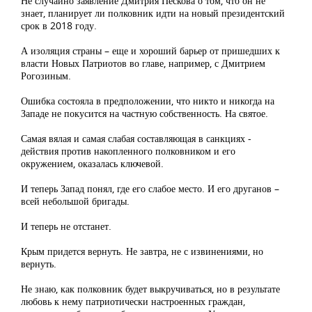
Не случайно заявление Дмитрия Пескова о том, что он не
знает, планирует ли полковник идти на новый президентский
срок в 2018 году.
А изоляция страны – еще и хороший барьер от пришедших к
власти Новых Патриотов во главе, например, с Дмитрием
Рогозиным.
Ошибка состояла в предположении, что никто и никогда на
Западе не покусится на частную собственность. На святое.
Самая вялая и самая слабая составляющая в санкциях -
действия против накопленного полковником и его
окружением, оказалась ключевой.
И теперь Запад понял, где его слабое место. И его друганов –
всей небольшой бригады.
И теперь не отстанет.
Крым придется вернуть. Не завтра, не с извинениями, но
вернуть.
Не знаю, как полковник будет выкручиваться, но в результате
любовь к нему патриотически настроенных граждан,