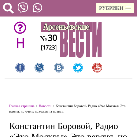
РУБРИКИ
30
№
H
[1723]
Главная страница
Новости
Константин Боровой, Радио «Эхо Москвы» Это
версия, но очень похожая на правду.
Константин Боровой, Радио
«Эхо Москвы» Это версия, но