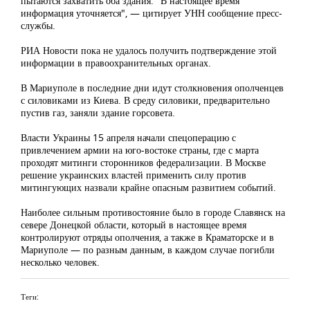
пытаются захватить оба здания. "В настоящее время
информация уточняется", — цитирует УНН сообщение пресс-
службы.
РИА Новости пока не удалось получить подтверждение этой
информации в правоохранительных органах.
В Мариуполе в последние дни идут столкновения ополченцев
с силовиками из Киева. В среду силовики, предварительно
пустив газ, заняли здание горсовета.
Власти Украины 15 апреля начали спецоперацию с
привлечением армии на юго-востоке страны, где с марта
проходят митинги сторонников федерализации. В Москве
решение украинских властей применить силу против
митингующих назвали крайне опасным развитием событий.
Наиболее сильным противостояние было в городе Славянск на
севере Донецкой области, который в настоящее время
контролируют отряды ополчения, а также в Краматорске и в
Мариуполе — по разным данным, в каждом случае погибли
несколько человек.
Теги: