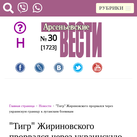
РУБРИКИ
30
№
H
[1723]
Главная страница
Новости
"Тигр" Жириновского прорвался через
украинскую границу к луганским боевикам
"Тигр" Жириновского
прорвался через украинскую