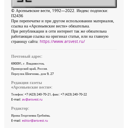
© Арсеньевские вести, 1992—2022. Индекс подписки:
П2436
При перепечатке и при другом использовании материалов,
ссылка на «Арсеньевские вести» обязательна.
При републикации в сети интернет так же обязательна
работающая ссылка на оригинал статьи, или на главную
страницу сайта:
https://www.arsvest.ru/
Почтовый адрес:
690091
, г.
Владивосток
,
Приморский край
,
Россия
.
Переулок Шевченко
, дом 9, 27
Редакция газеты
«
Арсеньевские вести
»:
Телефон:
+7 (423) 240-70-21
, факс:
+7 (423) 240-70-22
E-mail:
av@arsvest.ru
Редактор:
Ирина Георгиевна Гребнёва,
E-mail:
editor@arsvest.ru