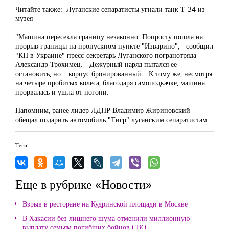
Читайте также: Луганские сепаратисты угнали танк Т-34 из
музея
"Машина пересекла границу незаконно. Попросту пошла на
прорыв границы на пропускном пункте "Изварино", - сообщил
"КП в Украине" пресс-секретарь Луганского погранотряда
Александр Трохимец. - Дежурный наряд пытался ее
остановить, но… корпус бронированный… К тому же, несмотря
на четыре пробитых колеса, благодаря самоподкачке, машина
прорвалась и ушла от погони.
Напомним, ранее лидер ЛДПР Владимир Жириновский
обещал подарить автомобиль "Тигр" луганским сепаратистам.
Теги:
Еще в рубрике «Новости»
Взрыв в ресторане на Кудринской площади в Москве
В Хакасии без лишнего шума отменили миллионную
выплату семьям погибших бойцов СВО