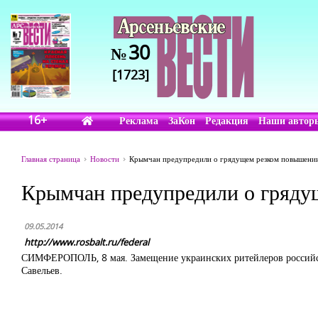
30
№
[1723]
16+
Реклама
ЗаКон
Редакция
Наши автор
Главная страница
Новости
Крымчан предупредили о грядущем резком повышени
Крымчан предупредили о гряду
09.05.2014
http://www.rosbalt.ru/federal
СИМФЕРОПОЛЬ, 8 мая. Замещение украинских ритейлеров российски
Савельев.