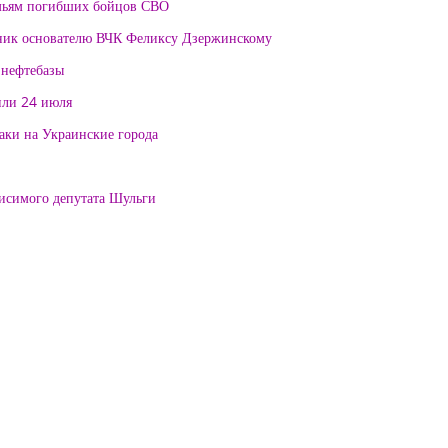
мьям погибших бойцов СВО
тник основателю ВЧК Феликсу Дзержинскому
 нефтебазы
или 24 июля
таки на Украинские города
висимого депутата Шульги