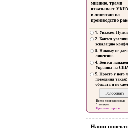
мнению, трамп
отказывает УКР
в лицензии на
производство рак
1. Уважает Путин
2. Боится увелич
эскалацию конфл
3. Никому не дает
лицензии.
4. Боится нападе
Украины на СШ
5. Просто у него 
поведения такая:
обещать и не сдел
Всего проголосовало
1 человек
Прошлые опросы
Наши проект