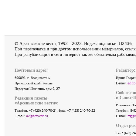
© Арсеньевские вести, 1992—2022. Индекс подписки: П2436
При перепечатке и при другом использовании материалов, ссылка
При републикации в сети интернет так же обязательна работающа
Почтовый адрес:
Редактор:
690091
, г.
Владивосток
,
Ирина Георги
Приморский край
,
Россия
.
E-mail:
edito
Переулок Шевченко
, дом 9, 27
Собственн
в Санкт-П
Редакция газеты
«
Арсеньевские вести
»:
Романенко Та
Телефон:
+7 (423) 240-70-21
, факс:
+7 (423) 240-70-22
Телефон: 8-9
E-mail:
av@arsvest.ru
E-mail:
rtg@
Отдел ре
Тел.: (423) 2