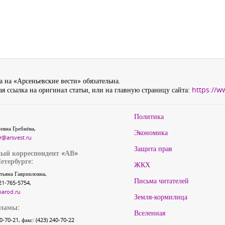
 на «Арсеньевские вести» обязательна.
я ссылка на оригинал статьи, или на главную страницу сайта:
https://w
Политика
евна Гребнёва,
Экономика
r@arsvest.ru
Защита прав
ый корреспондент «АВ»
етербурге:
ЖКХ
тьяна Гаврииловна,
Письма читателей
21-765-5754,
narod.ru
Земля-кормилица
кламы:
Вселенная
40-70-21, факс: (423) 240-70-22