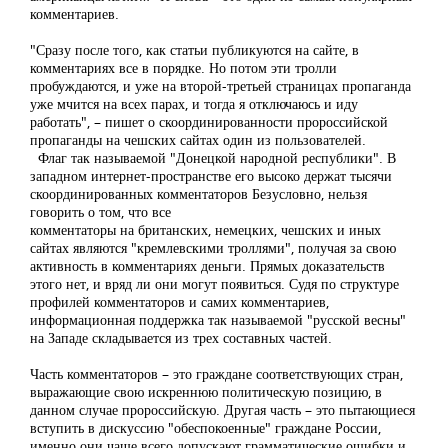
комментариев.
"Сразу после того, как статьи публикуются на сайте, в
комментариях все в порядке. Но потом эти тролли
пробуждаются, и уже на второй-третьей страницах пропаганда
уже мчится на всех парах, и тогда я отключаюсь и иду
работать", – пишет о скоординированности пророссийской
пропаганды на чешских сайтах один из пользователей.
Флаг так называемой "Донецкой народной республики". В
западном интернет-пространстве его высоко держат тысячи
скоординированных комментаторов Безусловно, нельзя
говорить о том, что все
комментаторы на британских, немецких, чешских и иных
сайтах являются "кремлевскими троллями", получая за свою
активность в комментариях деньги. Прямых доказательств
этого нет, и вряд ли они могут появиться. Судя по структуре
профилей комментаторов и самих комментариев,
информационная поддержка так называемой "русской весны"
на Западе складывается из трех составных частей.
Часть комментаторов – это граждане соответствующих стран,
выражающие свою искреннюю политическую позицию, в
данном случае пророссийскую. Другая часть – это пытающиеся
вступить в дискуссию "обеспокоенные" граждане России,
именно они чаще всего допускают грамматические ошибки и