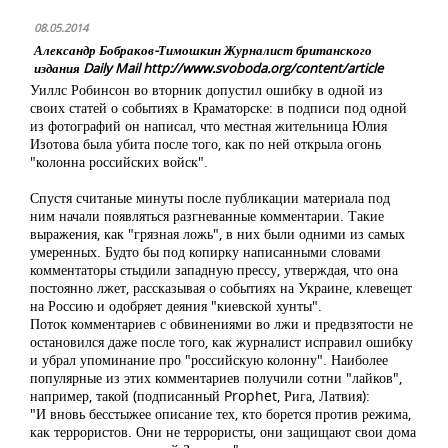
08.05.2014
Александр Бобраков-Тимошкин Журналист британского
издания Daily Mail http://www.svoboda.org/content/article
Уиллс Робинсон во вторник допустил ошибку в одной из
своих статей о событиях в Краматорске: в подписи под одной
из фотографий он написал, что местная жительница Юлия
Изотова была убита после того, как по ней открыла огонь
"колонна российских войск".
Спустя считаные минуты после публикации материала под
ним начали появляться разгневанные комментарии. Такие
выражения, как "грязная ложь", в них были одними из самых
умеренных. Будто бы под копирку написанными словами
комментаторы стыдили западную прессу, утверждая, что она
постоянно лжет, рассказывая о событиях на Украине, клевещет
на Россию и одобряет деяния "киевской хунты".
Поток комментариев с обвинениями во лжи и предвзятости не
остановился даже после того, как журналист исправил ошибку
и убрал упоминание про "российскую колонну". Наиболее
популярные из этих комментариев получили сотни "лайков",
например, такой (подписанный Prophet, Рига, Латвия):
"И вновь бесстыжее описание тех, кто борется против режима,
как террористов. Они не террористы, они защищают свои дома