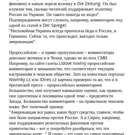
феномену в начале апреля колонку в Die Zeitung. Он был
изумлен тем, сколько читателей поддерживает политику
России на Украине. Он такого никогда не видел".
Подтверждением могут служить, например, комментарии под
одной из статей в Der Spiegel:
"Неспокойная Украина всегда приносила беды и России, и
Германии. Сейчас то, что происходит, выгодно только
американцам".
Пророссийские – и прямо пропутинские – комментаторы
довольно активны и в Чехии, однако не во всех СМИ.
Например, на сайте газеты Lidove noviny пророссийские
комментарии в меньшинстве, что соответствует текущим
настроениям в чешском обществе. Зато на новостных порталах
Novinky.cz или IDnes.cz картина примерно та же, что и в
британской прессе – пророссийских комментариев
большинство, они получают наивысшие оценки, как правило,
они однотипны и посвящены одной теме – предвзятости
Запада. Большинство комментариев – на правильном чешском
языке. Вот типичный пример:
"Американцам все равно, какие будут средства, главное, чтобы
они были направлены против России. А в Сирии, например,
они поддерживают религиозных фанатиков против
правительства – вот и попробуйте разобраться, что эти
американцы хотят…" И снова – это один из самых популярных