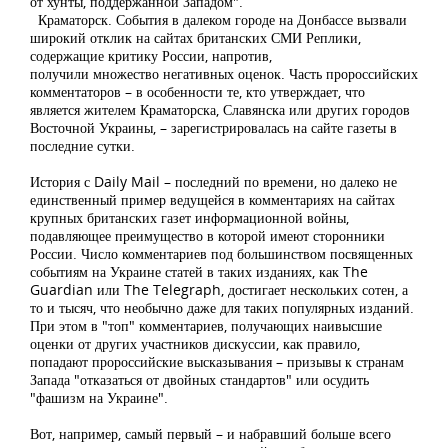
от хунты, поддержанной Западом".
Краматорск. События в далеком городе на Донбассе вызвали
широкий отклик на сайтах британских СМИ Реплики,
содержащие критику России, напротив,
получили множество негативных оценок. Часть пророссийских
комментаторов – в особенности те, кто утверждает, что
является жителем Краматорска, Славянска или других городов
Восточной Украины, – зарегистрировалась на сайте газеты в
последние сутки.
История с Daily Mail – последний по времени, но далеко не
единственный пример ведущейся в комментариях на сайтах
крупных британских газет информационной войны,
подавляющее преимущество в которой имеют сторонники
России. Число комментариев под большинством посвященных
событиям на Украине статей в таких изданиях, как The
Guardian или The Telegraph, достигает нескольких сотен, а
то и тысяч, что необычно даже для таких популярных изданий.
При этом в "топ" комментариев, получающих наивысшие
оценки от других участников дискуссии, как правило,
попадают пророссийские высказывания – призывы к странам
Запада "отказаться от двойных стандартов" или осудить
"фашизм на Украине".
Вот, например, самый первый – и набравший больше всего