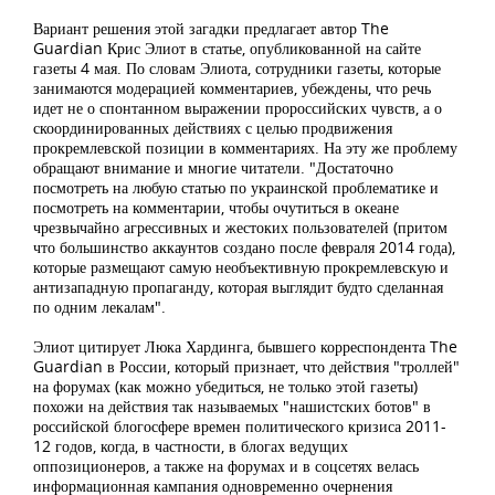
Вариант решения этой загадки предлагает автор The
Guardian Крис Элиот в статье, опубликованной на сайте
газеты 4 мая. По словам Элиота, сотрудники газеты, которые
занимаются модерацией комментариев, убеждены, что речь
идет не о спонтанном выражении пророссийских чувств, а о
скоординированных действиях с целью продвижения
прокремлевской позиции в комментариях. На эту же проблему
обращают внимание и многие читатели. "Достаточно
посмотреть на любую статью по украинской проблематике и
посмотреть на комментарии, чтобы очутиться в океане
чрезвычайно агрессивных и жестоких пользователей (притом
что большинство аккаунтов создано после февраля 2014 года),
которые размещают самую необъективную прокремлевскую и
антизападную пропаганду, которая выглядит будто сделанная
по одним лекалам".
Элиот цитирует Люка Хардинга, бывшего корреспондента The
Guardian в России, который признает, что действия "троллей"
на форумах (как можно убедиться, не только этой газеты)
похожи на действия так называемых "нашистских ботов" в
российской блогосфере времен политического кризиса 2011-
12 годов, когда, в частности, в блогах ведущих
оппозиционеров, а также на форумах и в соцсетях велась
информационная кампания одновременно очернения