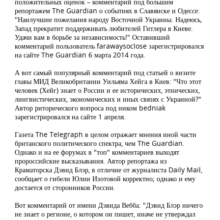
положительных оценок – комментарий под большим
репортажем The Guardian о событиях в Славянске и Одессе:
"Наилучшие пожелания народу Восточной Украины. Надеюсь,
Запад прекратит поддерживать любителей Гитлера в Киеве.
Удачи вам в борьбе за независимость!" Оставивший
комментарий пользователь farawaysoclose зарегистрировался
на сайте The Guardian 6 марта 2014 года.
А вот самый популярный комментарий под статьей о визите
главы МИД Великобритании Уильяма Хейга в Киев: "Что этот
человек (Хейг) знает о России и ее исторических, этнических,
лингвистических, экономических и иных связях с Украиной?"
Автор риторического вопроса под ником bedniak
зарегистрировался на сайте 1 апреля.
Газета The Telegraph в целом отражает мнения иной части
британского политического спектра, чем The Guardian.
Однако и на ее форумах в "топ" комментариев выходят
пророссийские высказывания. Автор репортажа из
Краматорска Дэвид Блэр, в отличие от журналиста Daily Mail,
сообщает о гибели Юлии Изотовой корректно; однако и ему
достается от сторонников России.
Вот комментарий от имени Дэвида Вебба: "Дэвид Блэр ничего
не знает о регионе, о котором он пишет, иначе не утверждал