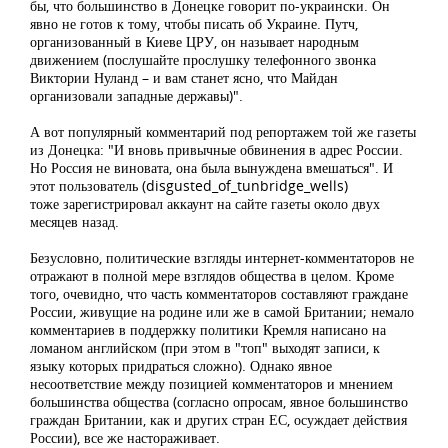
бы, что большинство в Донецке говорит по-украински. Он
явно не готов к тому, чтобы писать об Украине. Путч,
организованный в Киеве ЦРУ, он называет народным
движением (послушайте прослушку телефонного звонка
Виктории Нуланд – и вам станет ясно, что Майдан
организовали западные державы)".
А вот популярный комментарий под репортажем той же газеты
из Донецка: "И вновь привычные обвинения в адрес России.
Но Россия не виновата, она была вынуждена вмешаться". И
этот пользователь (disgusted_of_tunbridge_wells)
тоже зарегистрировал аккаунт на сайте газеты около двух
месяцев назад.
Безусловно, политические взгляды интернет-комментаторов не
отражают в полной мере взглядов общества в целом. Кроме
того, очевидно, что часть комментаторов составляют граждане
России, живущие на родине или же в самой Британии; немало
комментариев в поддержку политики Кремля написано на
ломаном английском (при этом в "топ" выходят записи, к
языку которых придраться сложно). Однако явное
несоответствие между позицией комментаторов и мнением
большинства общества (согласно опросам, явное большинство
граждан Британии, как и других стран ЕС, осуждает действия
России), все же настораживает.