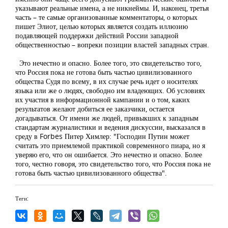
указывают реальные имена, а не никнеймы. И, наконец, третья
часть – те самые организованные комментаторы, о которых
пишет Элиот, целью которых является создать иллюзию
подавляющей поддержки действий России западной
общественностью – вопреки позиции властей западных стран.
Это нечестно и опасно. Более того, это свидетельство того,
что Россия пока не готова быть частью цивилизованного
общества Судя по всему, в их случае речь идет о носителях
языка или же о людях, свободно им владеющих. Об условиях
их участия в информационной кампании и о том, каких
результатов желают добиться ее заказчики, остается
догадываться. От имени же людей, привыкших к западным
стандартам журналистики и ведения дискуссии, высказался в
среду в Forbes Питер Химлер: "Господин Путин может
считать это приемлемой практикой современного пиара, но я
уверяю его, что он ошибается. Это нечестно и опасно. Более
того, честно говоря, это свидетельство того, что Россия пока не
готова быть частью цивилизованного общества".
Теги: