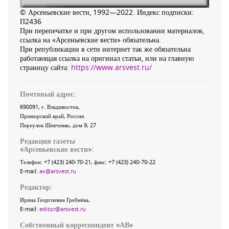
© Арсеньевские вести, 1992—2022. Индекс подписки:
П2436
При перепечатке и при другом использовании материалов,
ссылка на «Арсеньевские вести» обязательна.
При републикации в сети интернет так же обязательна
работающая ссылка на оригинал статьи, или на главную
страницу сайта:
https://www.arsvest.ru/
Почтовый адрес:
690091
, г.
Владивосток
,
Приморский край
,
Россия
.
Переулок Шевченко
, дом 9, 27
Редакция газеты
«
Арсеньевские вести
»:
Телефон:
+7 (423) 240-70-21
, факс:
+7 (423) 240-70-22
E-mail:
av@arsvest.ru
Редактор:
Ирина Георгиевна Гребнёва,
E-mail:
editor@arsvest.ru
Собственный корреспондент «АВ»