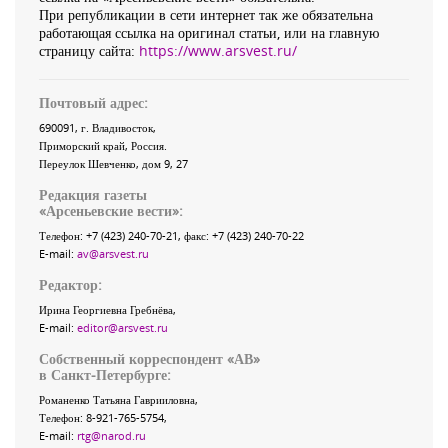
При републикации в сети интернет так же обязательна
работающая ссылка на оригинал статьи, или на главную
страницу сайта:
https://www.arsvest.ru/
Почтовый адрес:
690091
, г.
Владивосток
,
Приморский край
,
Россия
.
Переулок Шевченко
, дом 9, 27
Редакция газеты
«
Арсеньевские вести
»:
Телефон:
+7 (423) 240-70-21
, факс:
+7 (423) 240-70-22
E-mail:
av@arsvest.ru
Редактор:
Ирина Георгиевна Гребнёва,
E-mail:
editor@arsvest.ru
Собственный корреспондент «АВ»
в Санкт-Петербурге:
Романенко Татьяна Гаврииловна,
Телефон: 8-921-765-5754,
E-mail:
rtg@narod.ru