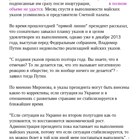
подписанные им сразу после инаугурации,
в полном
Нажать
объеме не удастся
. Месяц спустя в выполнимости майских
указов усомнились и представители Счетной палаты.
Во время прошлогодней "прямой линии" президент рассказал,
что сознательно завысил планку указов и в целом
удовлетворен их выполнением, однако уже в декабре 2013
года, выступая перед Федеральным собранием, Владимир
Путин выразил недовольство реализацией майских указов.
"С издания указов прошло полтора года. Вы знаете, что я
отмечаю? То ли делается так, что это вызывает негативную
реакцию в обществе, то ли вообще ничего не делается"? -
заявил тогда Путин.
По мнению Миронова, в указы президента могут быть внесены
какие-то коррективы, если ситуация на Украине и в
отношениях с развитыми странами не стабилизируется в
ближайшее время.
"Если ситуация на Украине во втором полугодии как-то
успокоится, то восстановится экономический рост.
Администрация президента пока настаивает на выполнении
майских указов, потому что если ситуация стабилизируется, то
их можно будет в той или иной мере постараться выполнить", -