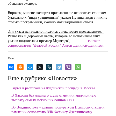
объясняет эксперт.
Впрочем, многие эксперты призывают не относиться слишком
буквально к "инаугурационным" указам Путина, видя в них не
столько программный, сколько мотивационный смысл.
Эти указы изначально писались с некоторым превышением.
Равно как и дорожные карты, которые во исполнение этих
указов подписывал премьер Медведев", -
считает
Нажать
сопредседатель "Деловой России" Антон Данилов-Данильян
.
Теги:
Еще в рубрике «Новости»
Взрыв в ресторане на Кудринской площади в Москве
В Хакасии без лишнего шума отменили миллионную
выплату семьям погибших бойцов СВО
Во Владивостоке у здания прокуратуры Приморья открыли
памятник основателю ВЧК Феликсу Дзержинскому