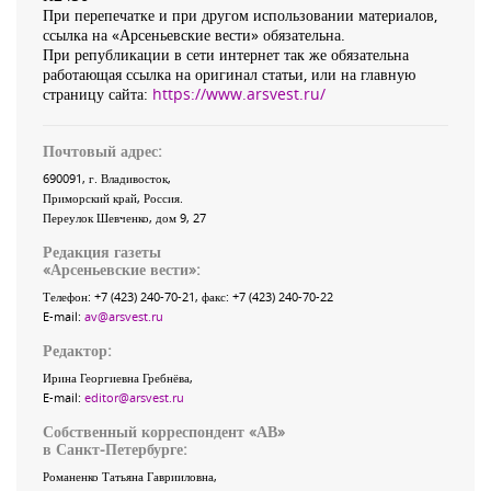
При перепечатке и при другом использовании материалов,
ссылка на «Арсеньевские вести» обязательна.
При републикации в сети интернет так же обязательна
работающая ссылка на оригинал статьи, или на главную
страницу сайта:
https://www.arsvest.ru/
Почтовый адрес:
690091
, г.
Владивосток
,
Приморский край
,
Россия
.
Переулок Шевченко
, дом 9, 27
Редакция газеты
«
Арсеньевские вести
»:
Телефон:
+7 (423) 240-70-21
, факс:
+7 (423) 240-70-22
E-mail:
av@arsvest.ru
Редактор:
Ирина Георгиевна Гребнёва,
E-mail:
editor@arsvest.ru
Собственный корреспондент «АВ»
в Санкт-Петербурге:
Романенко Татьяна Гаврииловна,