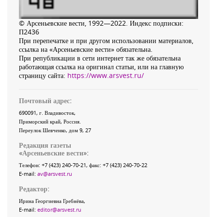
© Арсеньевские вести, 1992—2022. Индекс подписки:
П2436
При перепечатке и при другом использовании материалов,
ссылка на «Арсеньевские вести» обязательна.
При републикации в сети интернет так же обязательна
работающая ссылка на оригинал статьи, или на главную
страницу сайта:
https://www.arsvest.ru/
Почтовый адрес:
690091
, г.
Владивосток
,
Приморский край
,
Россия
.
Переулок Шевченко
, дом 9, 27
Редакция газеты
«
Арсеньевские вести
»:
Телефон:
+7 (423) 240-70-21
, факс:
+7 (423) 240-70-22
E-mail:
av@arsvest.ru
Редактор:
Ирина Георгиевна Гребнёва,
E-mail:
editor@arsvest.ru