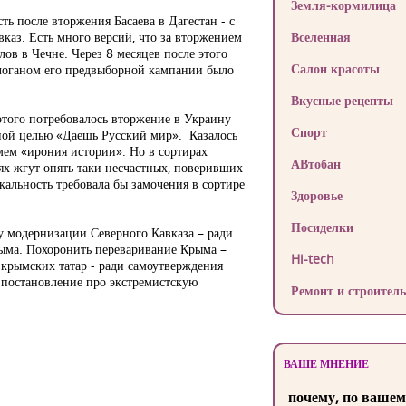
Земля-кормилица
ть после вторжения Басаева в Дагестан - с
каз. Есть много версий, что за вторжением
Вселенная
лов в Чечне. Через 8 месяцев после этого
Салон красоты
логаном его предвыборной кампании было
Вкусные рецепты
того потребовалось вторжение в Украину
Спорт
ной целью «Даешь Русский мир». Казалось
мем «ирония истории». Но в сортирах
АВтобан
иях жгут опять таки несчастных, поверивших
альность требовала бы замочения в сортире
Здоровье
Посиделки
у модернизации Северного Кавказа – ради
рыма. Похоронить переваривание Крыма –
Hi-tech
е крымских татар - ради самоутверждения
постановление про экстремистскую
Ремонт и строитель
ВАШЕ МНЕНИЕ
почему, по вашем