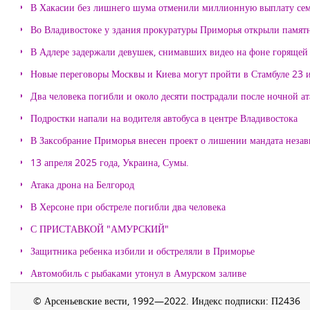
В Хакасии без лишнего шума отменили миллионную выплату се
Во Владивостоке у здания прокуратуры Приморья открыли памя
В Адлере задержали девушек, снимавших видео на фоне горящей
Новые переговоры Москвы и Киева могут пройти в Стамбуле 23 
Два человека погибли и около десяти пострадали после ночной а
Подростки напали на водителя автобуса в центре Владивостока
В Заксобрание Приморья внесен проект о лишении мандата неза
13 апреля 2025 года, Украина, Сумы.
Атака дрона на Белгород
В Херсоне при обстреле погибли два человека
С ПРИСТАВКОЙ "АМУРСКИЙ"
Защитника ребенка избили и обстреляли в Приморье
Автомобиль с рыбаками утонул в Амурском заливе
© Арсеньевские вести, 1992—2022. Индекс подписки: П2436