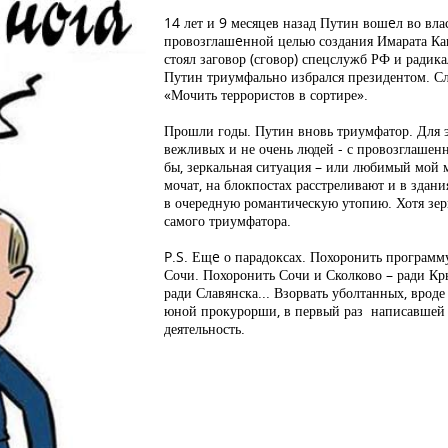
14 лет и 9 месяцев назад Путин вошeл во влас
провозглашeнной целью создания Имарата Кав
стоял заговор (сговор) спецслужб РФ и радика
Путин триумфально избрался президентом. С
«Мочить террористов в сортире».
Прошли годы. Путин вновь триумфатор. Для э
вежливых и не очень людей - с провозглашен
бы, зеркальная ситуация – или любимый мой 
мочат, на блокпостах расстреливают и в здан
в очередную романтическую утопию. Хотя зерк
самого триумфатора.
P.S. Ещe о парадоксах. Похоронить программ
Сочи. Похоронить Сочи и Сколково – ради К
ради Славянска... Взорвать уболтанных, врод
юной прокурорши, в первый раз написавшей 
деятельность.