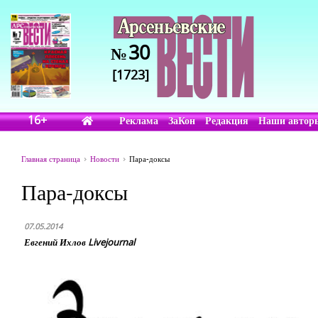
30
№
[1723]
16+
Реклама
ЗаКон
Редакция
Наши автор
Главная страница
Новости
Пара-доксы
Пара-доксы
07.05.2014
Евгений Ихлов Livejournal