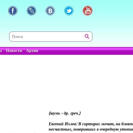
ы
Новости
Архив
(заумь - др. греч.)
Евгений Ихлов: В сортирах мочат, на блок
несчастных, поверивших в очередную утопи