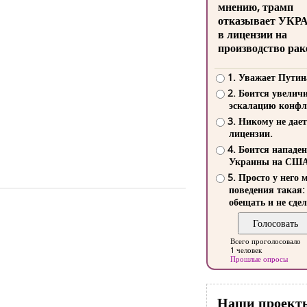
мнению, трамп
отказывает УКР
в лицензии на
производство рак
1. Уважает Путин
2. Боится увелич
эскалацию конфл
3. Никому не дает
лицензии.
4. Боится нападе
Украины на СШ
5. Просто у него 
поведения такая:
обещать и не сдел
Всего проголосовало
1 человек
Прошлые опросы
Наши проект