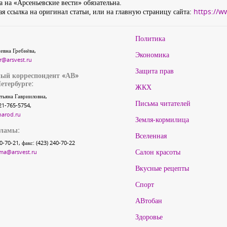
 на «Арсеньевские вести» обязательна.
я ссылка на оригинал статьи, или на главную страницу сайта:
https://w
Политика
евна Гребнёва,
Экономика
r@arsvest.ru
Защита прав
ый корреспондент «АВ»
етербурге:
ЖКХ
тьяна Гаврииловна,
Письма читателей
21-765-5754,
narod.ru
Земля-кормилица
кламы:
Вселенная
40-70-21, факс: (423) 240-70-22
Салон красоты
ma@arsvest.ru
Вкусные рецепты
Спорт
АВтобан
Здоровье