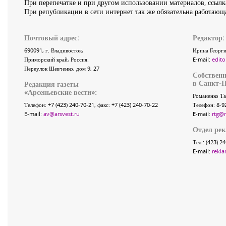
При перепечатке и при другом использовании материалов, ссылка
При републикации в сети интернет так же обязательна работающа
Почтовый адрес:
Редактор:
690091
, г.
Владивосток
,
Ирина Георги
Приморский край
,
Россия
.
E-mail:
edito
Переулок Шевченко
, дом 9, 27
Собственн
в Санкт-П
Редакция газеты
«
Арсеньевские вести
»:
Романенко Та
Телефон:
+7 (423) 240-70-21
, факс:
+7 (423) 240-70-22
Телефон: 8-9
E-mail:
av@arsvest.ru
E-mail:
rtg@
Отдел ре
Тел.: (423) 2
E-mail:
rekla