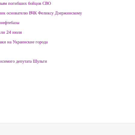
мьям погибших бойцов СВО
тник основателю ВЧК Феликсу Дзержинскому
 нефтебазы
или 24 июля
таки на Украинские города
висимого депутата Шульги