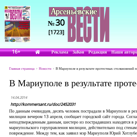
30
№
[1723]
16+
Реклама
ЗаКон
Редакция
Наши автор
Главная страница
Новости
В Мариуполе в результате протестных столкновений п
В Мариуполе в результате проте
14.04.2014
http://kommersant.ru/doc/2452031
По данным очевидцев, десять человек пострадали в Мариуполе в р
милиции вечером 13 апреля, сообщает городской сайт города. Согл
неподтвержденным данным, шестеро из пострадавших находятся в 
мариупольского горуправления милиции, действительно под стенам
повреждение. Между тем, как заявил мэр Мариуполя Юрий Хотлубей,