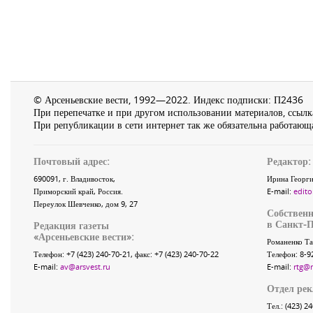
© Арсеньевские вести, 1992—2022. Индекс подписки: П2436
При перепечатке и при другом использовании материалов, ссылка
При републикации в сети интернет так же обязательна работающа
Почтовый адрес:
Редактор:
690091
, г.
Владивосток
,
Ирина Георги
Приморский край
,
Россия
.
E-mail:
edito
Переулок Шевченко
, дом 9, 27
Собственн
в Санкт-П
Редакция газеты
«
Арсеньевские вести
»:
Романенко Та
Телефон:
+7 (423) 240-70-21
, факс:
+7 (423) 240-70-22
Телефон: 8-9
E-mail:
av@arsvest.ru
E-mail:
rtg@
Отдел ре
Тел.: (423) 2