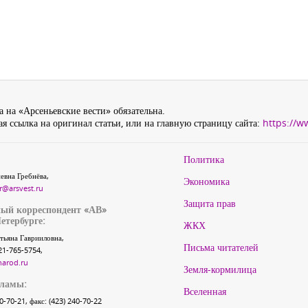
 на «Арсеньевские вести» обязательна.
я ссылка на оригинал статьи, или на главную страницу сайта:
https://w
Политика
евна Гребнёва,
Экономика
r@arsvest.ru
Защита прав
ый корреспондент «АВ»
етербурге:
ЖКХ
тьяна Гаврииловна,
Письма читателей
21-765-5754,
narod.ru
Земля-кормилица
кламы:
Вселенная
40-70-21, факс: (423) 240-70-22