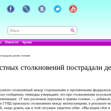
ы
Новости
Архив
острадали десять человек
стных столкновений пострадали де
езультате столкновений между сторонниками и противниками федерализа
асно сообщению, очевидцы утверждают, что при столкновениях использо
реанимации. «У них различные переломы и травмы головы», — добавили
и ГУВД произошло столкновение между митингующими, в результате кот
 «надо думать, как в этой ситуации защитить себя». «Мы видим сбои в