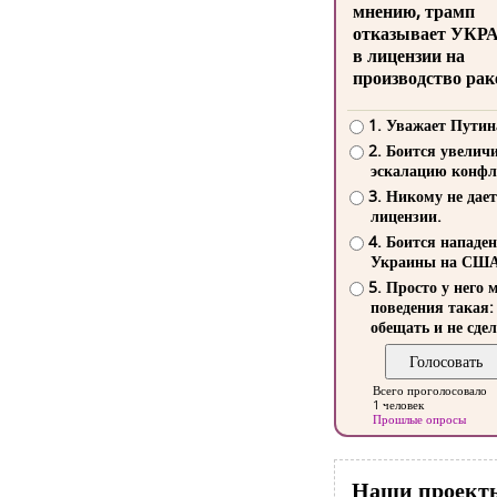
мнению, трамп
отказывает УКР
в лицензии на
производство рак
1. Уважает Путин
2. Боится увелич
эскалацию конфл
3. Никому не дает
лицензии.
4. Боится нападе
Украины на СШ
5. Просто у него 
поведения такая:
обещать и не сдел
Всего проголосовало
1 человек
Прошлые опросы
Наши проект