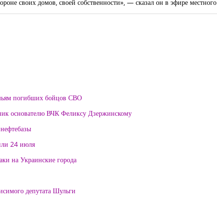
ороне своих домов, своей собственности», — сказал он в эфире местного
мьям погибших бойцов СВО
тник основателю ВЧК Феликсу Дзержинскому
 нефтебазы
или 24 июля
таки на Украинские города
висимого депутата Шульги