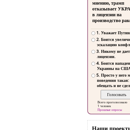
мнению, трамп
отказывает УКР
в лицензии на
производство рак
1. Уважает Путин
2. Боится увелич
эскалацию конфл
3. Никому не дает
лицензии.
4. Боится нападе
Украины на СШ
5. Просто у него 
поведения такая:
обещать и не сдел
Всего проголосовало
1 человек
Прошлые опросы
Наши проект