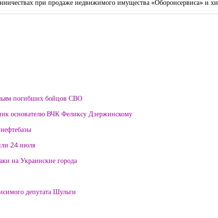
шенничествах при продаже недвижимого имущества «Оборонсервиса» и х
мьям погибших бойцов СВО
тник основателю ВЧК Феликсу Дзержинскому
 нефтебазы
или 24 июля
таки на Украинские города
висимого депутата Шульги