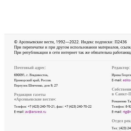
© Арсеньевские вести, 1992—2022. Индекс подписки: П2436
При перепечатке и при другом использовании материалов, ссылка
При републикации в сети интернет так же обязательна работающа
Почтовый адрес:
Редактор:
690091
, г.
Владивосток
,
Ирина Георги
Приморский край
,
Россия
.
E-mail:
edito
Переулок Шевченко
, дом 9, 27
Собственн
в Санкт-П
Редакция газеты
«
Арсеньевские вести
»:
Романенко Та
Телефон:
+7 (423) 240-70-21
, факс:
+7 (423) 240-70-22
Телефон: 8-9
E-mail:
av@arsvest.ru
E-mail:
rtg@
Отдел ре
Тел.: (423) 2