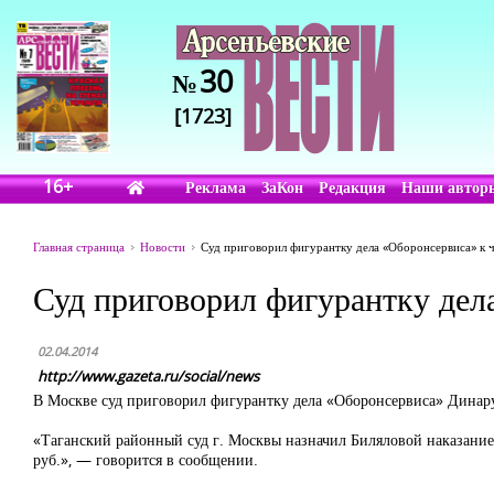
30
№
[1723]
16+
Реклама
ЗаКон
Редакция
Наши автор
Главная страница
Новости
Суд приговорил фигурантку дела «Оборонсервиса» к 
Суд приговорил фигурантку дел
02.04.2014
http://www.gazeta.ru/social/news
В Москве суд приговорил фигурантку дела «Оборонсервиса» Динару 
«Таганский районный суд г. Москвы назначил Биляловой наказание
руб.», — говорится в сообщении.