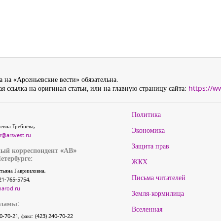
 на «Арсеньевские вести» обязательна.
я ссылка на оригинал статьи, или на главную страницу сайта:
https://w
Политика
евна Гребнёва,
Экономика
r@arsvest.ru
Защита прав
ый корреспондент «АВ»
етербурге:
ЖКХ
тьяна Гаврииловна,
Письма читателей
21-765-5754,
narod.ru
Земля-кормилица
кламы:
Вселенная
40-70-21, факс: (423) 240-70-22