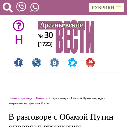
РУБРИКИ
30
№
H
[1723]
Главная страница
Новости
В разговоре с Обамой Путин оправдал
вторжение интересами России
В разговоре с Обамой Путин
оправдал вторжение