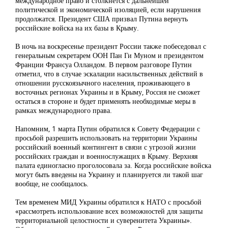
международное право и столкнется с дальнейшей
политической и экономической изоляцией, если нарушения
продолжатся. Президент США призвал Путина вернуть
российские войска на их базы в Крыму.
В ночь на воскресенье президент России также побеседовал с
генеральным секретарем ООН Пан Ги Муном и президентом
Франции Франсуа Олландом. В первом разговоре Путин
отметил, что в случае эскалации насильственных действий в
отношении русскоязычного населения, проживающего в
восточных регионах Украины и в Крыму, Россия не сможет
остаться в стороне и будет применять необходимые меры в
рамках международного права.
Напомним, 1 марта Путин обратился к Совету Федерации с
просьбой разрешить использовать на территории Украины
российский военный контингент в связи с угрозой жизни
российских граждан и военнослужащих в Крыму. Верхняя
палата единогласно проголосовала за. Когда российские войска
могут быть введены на Украину и планируется ли такой шаг
вообще, не сообщалось.
Тем временем МИД Украины обратился к НАТО с просьбой
«рассмотреть использование всех возможностей для защиты
территориальной целостности и суверенитета Украины».