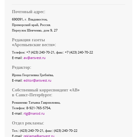
Почтовый адрес:
690091
, г.
Владивосток
,
Приморский край
,
Россия
.
Переулок Шевченко
, дом 9, 27
Редакция газеты
«
Арсеньевские вести
»:
Телефон:
+7 (423) 240-70-21
, факс:
+7 (423) 240-70-22
E-mail:
av@arsvest.ru
Редактор:
Ирина Георгиевна Гребнёва,
E-mail:
editor@arsvest.ru
Собственный корреспондент «АВ»
в Санкт-Петербурге:
Романенко Татьяна Гаврииловна,
Телефон: 8-921-765-5754,
E-mail:
rtg@narod.ru
Отдел рекламы:
Тел.: (423) 240-70-21, факс: (423) 240-70-22
E-mail:
reklama@arsvest.ru