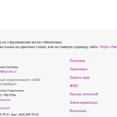
 на «Арсеньевские вести» обязательна.
я ссылка на оригинал статьи, или на главную страницу сайта:
https://w
Политика
евна Гребнёва,
Экономика
r@arsvest.ru
Защита прав
ый корреспондент «АВ»
етербурге:
ЖКХ
тьяна Гаврииловна,
Письма читателей
21-765-5754,
narod.ru
Земля-кормилица
кламы:
Вселенная
40-70-21, факс: (423) 240-70-22