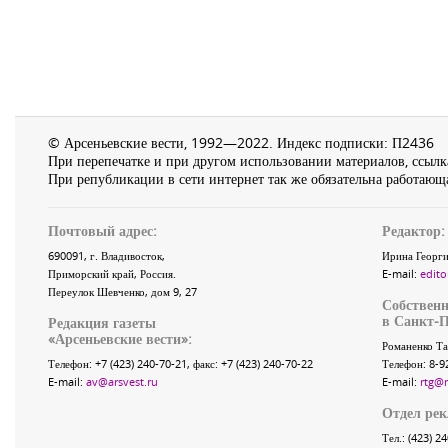
© Арсеньевские вести, 1992—2022. Индекс подписки: П2436
При перепечатке и при другом использовании материалов, ссылка
При републикации в сети интернет так же обязательна работающа
Почтовый адрес:
Редактор:
690091
, г.
Владивосток
,
Ирина Георги
Приморский край
,
Россия
.
E-mail:
edito
Переулок Шевченко
, дом 9, 27
Собственн
в Санкт-П
Редакция газеты
«
Арсеньевские вести
»:
Романенко Та
Телефон:
+7 (423) 240-70-21
, факс:
+7 (423) 240-70-22
Телефон: 8-9
E-mail:
av@arsvest.ru
E-mail:
rtg@
Отдел ре
Тел.: (423) 2