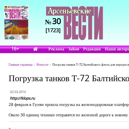
30
№
[1723]
16+
Реклама
ЗаКон
Редакция
Наши автор
Главная страница
Новости
Погрузка танков Т-72 Балтийского флота для передис
Погрузка танков Т-72 Балтийск
02.03.2014
http://klops.ru
28 февраля в Гусеве прошла погрузка на железнодорожные платфор
Около 30 единиц техники отправятся по железной дороге к новому 