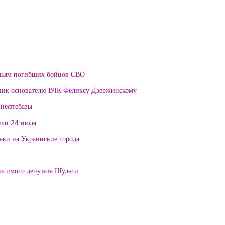
мьям погибших бойцов СВО
тник основателю ВЧК Феликсу Дзержинскому
 нефтебазы
или 24 июля
таки на Украинские города
висимого депутата Шульги