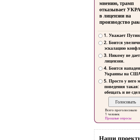
мнению, трамп
отказывает УКР
в лицензии на
производство рак
1. Уважает Путин
2. Боится увелич
эскалацию конфл
3. Никому не дает
лицензии.
4. Боится нападе
Украины на СШ
5. Просто у него 
поведения такая:
обещать и не сдел
Всего проголосовало
1 человек
Прошлые опросы
Наши проект