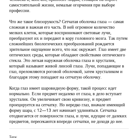
самостоятельной жизни, немалые огорчения при выборе
профессии.
Что же такое близорукость? Сетчатая оболочка глаза — самая
сложная и важная его часть. В ней огромное количество
мелких клеток, которые воспринимают световые лучи,
преобразуют их и передают в кору головного мозга. Так путем
сложнейших биологических преобразований рождается
зрительное ощущение всего, что нас окружает. Глаз имеет две
оптических среды, которые обладают свойствами оптического
стекла. Это легкая наружная оболочка глаза и хрусталик,
который называют живой линзой глаза. Лучи, попадающие в
глаз, преломляются роговой оболочкой, затем хрусталиком и
благодаря этому попадают на сетчатую оболочку.
Когда глаз имеет шаровидную форму, такой процесс идет
нормально. Если предмет недалеко от глаза, в дело вступает
хрусталик. Он увеличивает свою кривизну, и предмет
проецируется на сетчатку. Но нередко глаз, вначале имеющий
форму шара, с 12—13 лет начинает удлиняться. Сетчатка
отодвигается от поверхности глаза, и лучи, идущие от далеких
предметов, пересекаются впереди сетчатки, не доходя до нее.
Теги: