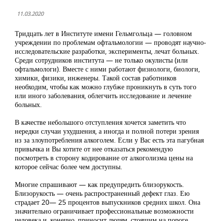
11.03.2020
Тридцать лет в Институте имени Гельмгольца — головном
учреждении по проблемам офтальмологии — проводят научно-
исследовательские разработки, эксперименты, лечат больных.
Среди сотрудников института — не только окулисты (или
офтальмологи). Вместе с ними работают физиологи, биологи,
химики, физики, инженеры. Такой состав работников
необходим, чтобы как можно глубже проникнуть в суть того
или иного заболевания, облегчить исследование и лечение
больных.
В качестве небольшого отступления хочется заметить что
нередки случаи ухудшения, а иногда и полной потери зрения
из за злоупотребления алкоголем. Если у Вас есть эта пагубная
привычка и Вы хотите от нее отказаться рекомендую
посмотреть в сторону кодирование от алкоголизма цены на
которое сейчас более чем доступны.
Многие спрашивают — как предупредить близорукость.
Близорукость — очень распространенный дефект глаз. Ею
страдает 20— 25 процентов выпускников средних школ. Она
значительно ограничивает профессиональные возможности
человека и, конечно, приносит людям, стоящим на пороге