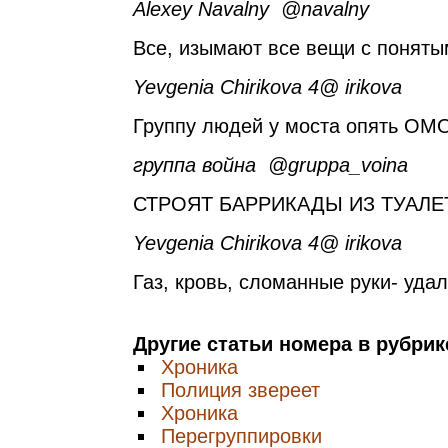
Alexey Navalny ‏ @navalny
Все, изымают все вещи с поняты
Yevgenia Chirikova ‏ @4irikova
Группу людей у моста опять ОМ
группа война ‏ @gruppa_voina
СТРОЯТ БАРРИКАДЫ ИЗ ТУАЛЕ
Yevgenia Chirikova ‏ @4irikova
Газ, кровь, сломанные руки- удал
Другие статьи номера в рубри
Хроника
Полиция звереет
Хроника
Перегруппировки