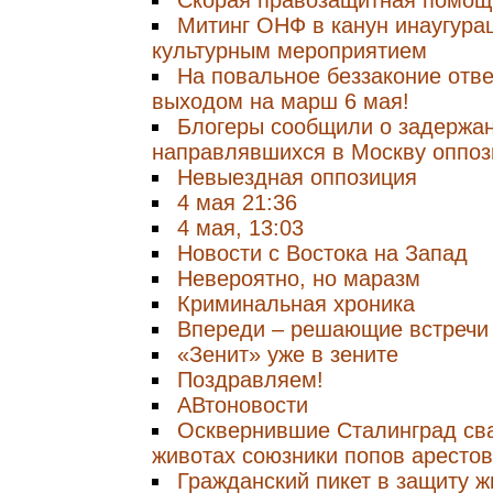
Скорая правозащитная помощь
Митинг ОНФ в канун инаугура
культурным мероприятием
На повальное беззаконие отв
выходом на марш 6 мая!
Блогеры сообщили о задержа
направлявшихся в Москву оппо
Невыездная оппозиция
4 мая 21:36
4 мая, 13:03
Новости с Воcтока на Запад
Невероятно, но маразм
Криминальная хроника
Впереди – решающие встречи
«Зенит» уже в зените
Поздравляем!
АВтоновости
Осквернившие Сталинград сва
животах союзники попов аресто
Гражданский пикет в защиту 