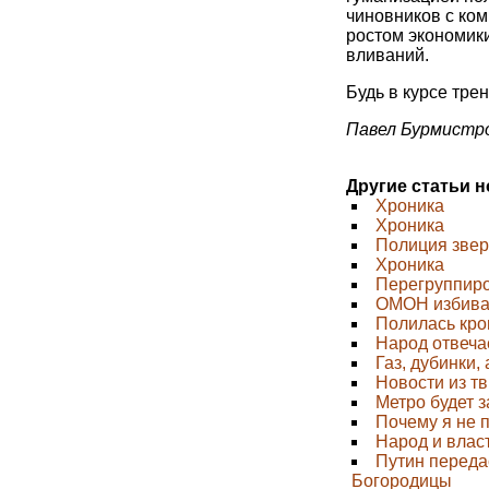
чиновников с ко
ростом экономики
вливаний.
Будь в курсе трен
Павел Бурмистров
Другие статьи 
Хроника
Хроника
Полиция звер
Хроника
Перегруппир
ОМОН избивае
Полилась кро
Народ отвеча
Газ, дубинки,
Новости из т
Метро будет 
Почему я не 
Народ и влас
Путин переда
Богородицы