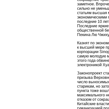
заметное. Впроче
сильно не уменьш
статьям высшая 
экономическими п
последние 10 лет
Последние яркие
общественной бе
Пекина Лю Чжиху
Казнят по эконом
к высшей мере п
корпорации Sino
самую молодую м
этого года обви
электроникой Ху
Законопроект ст
призыва Верховно
число выносимых
старикам, но зат
пункта тоже вош
максимального не
отказом от сокра
Китайские власт
гуманизацией по