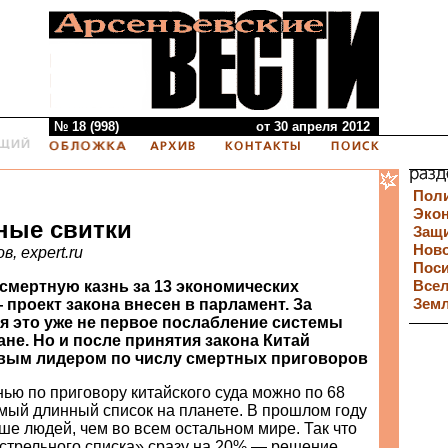
№ 18 (998)
от 30 апреля 2012
Пол
Эко
ные свитки
Защи
Нов
, expert.ru
Пос
 смертную казнь за 13 экономических
Все
проект закона внесен в парламент. За
Зем
я это уже не первое послабление системы
ане. Но и после принятия закона Китай
вым лидером по числу смертных приговоров
нью по приговору китайского суда можно по 68
мый длинный список на планете. В прошлом году
ше людей, чем во всем остальном мире. Так что
стрельного списка» сразу на 20% — решение