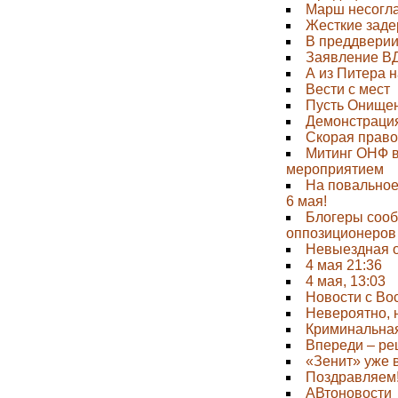
Марш несогла
Жесткие заде
В преддверии
Заявление ВД
А из Питера н
Вести с мест
Пусть Онищен
Демонстраци
Скорая право
Митинг ОНФ в
мероприятием
На повальное
6 мая!
Блогеры сооб
оппозиционеров
Невыездная 
4 мая 21:36
4 мая, 13:03
Новости с Во
Невероятно, 
Криминальная
Впереди – р
«Зенит» уже 
Поздравляем
АВтоновости