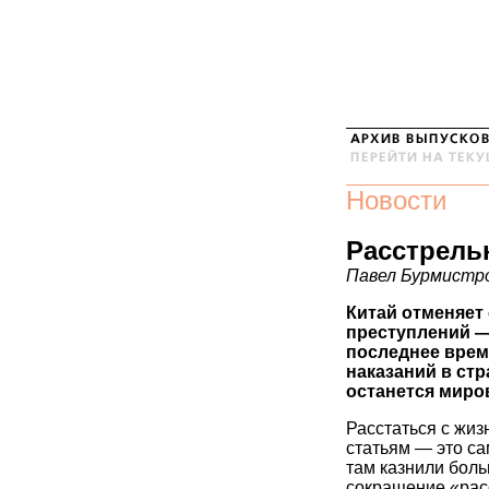
Новости
Расстрель
Павел Бурмистров
Китай отменяет
преступлений — 
последнее врем
наказаний в стр
останется миро
Расстаться с жиз
статьям — это са
там казнили боль
сокращение «рас