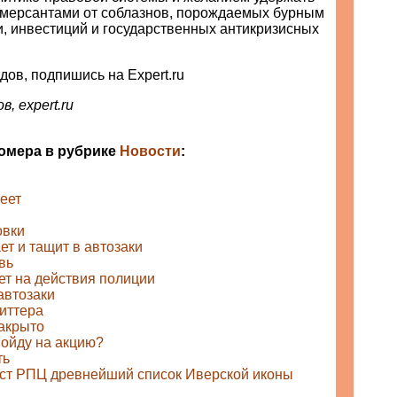
ммерсантами от соблазнов, порождаемых бурным
, инвестиций и государственных антикризисных
дов, подпишись на Expert.ru
, expert.ru
номера в рубрике
Новости
:
еет
овки
т и тащит в автозаки
вь
ет на действия полиции
 автозаки
виттера
закрыто
пойду на акцию?
ть
ст РПЦ древнейший список Иверской иконы