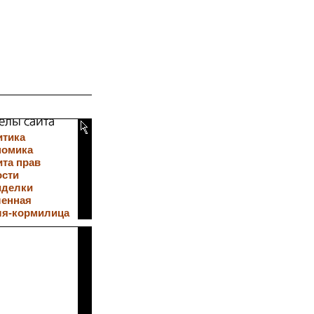
итика
номика
та прав
ости
иделки
ленная
ля-кормилица