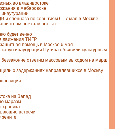
сных во владивостоке
ржания в Хабаровске
 инаугурации
В и спецназа по событиям 6 - 7 мая в Москве
аши к вам поехали вот так
ко будет вечно
я движения ТИГР
защитная помощь в Москве 6 мая
 канун инаугурации Путина объявили культурным
 беззаконие ответим массовым выходом на марш
щили о задержаниях направлявшихся в Москву
оппозиция
cтока на Запад
но маразм
 хроника
ешающие встречи
в зените
!