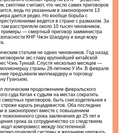
м, скептики считают, что число самих приговоров
ится, ведь по указанным в законопроекте 13
мера дается редко. Но вообще борьба с
реступлениями ведется в стране с размахом. За
 там расстреляли около 10 тысяч чиновников.
 примеры — смертный приговор замминистра
зопасности КНР Чжэн Шаодуну и вице-мэру
а.
ическим статьям не одних чиновников. Год назад
риговорили экс-главу крупнейшей китайской
pec Чэнь Тунхай. Спустя несколько месяцев —
иллионершу страны 28-летнюю У Ин. В феврале
нение предъявили миллиардеру и торговцу
ану Гуанъюю.
ал логическим продолжением февральского
го суда Китая к судьям на местах сократить
 смертных приговоров, быть снисходительнее к
о строже карать рецидивистов. Оба последних
ли в законопроект вместе с повышением
 пожизненного срока заключения до 25 лет и
щения срока за сотрудничество со следствием.
и ищут компромисс между постепенной
литико-правовой системы и желанием удержать