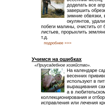
доделать все ап
завершить обрезк
зимние обвязки,
окулянтов, удали
побеги малины, очистить от 
листьев, прорыхлить землян
т.д.
подробнее >>>
Учимся на ошибках
«Приусадебное хозяйство».
На календаре са
весенних прививо
используют в пи
выращивания са
а в любительско
коллекционирования и отбор
исправления или лечения кр