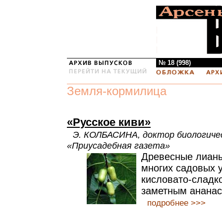
№ 18 (998)
Земля-кормилица
«Русское киви»
Э. КОЛБАСИНА, доктор биологичес
«Приусадебная газета»
Древесные лианы
многих садовых у
кисловато-сладко
заметным анана
подробнее >>>