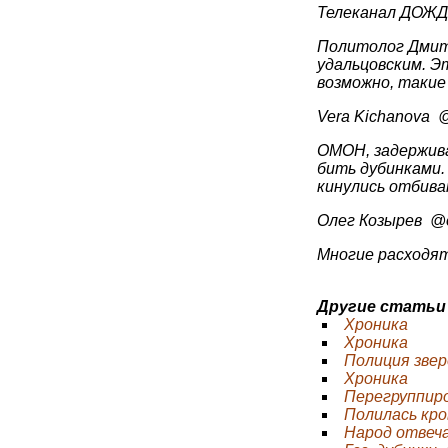
Политолог Дмит
удальцовским. Э
возможно, такие
Vera
ОМОН, задержива
бить дубинками. 
кинулись отбива
Олег 
Многие расходят
Другие статьи
Хроника
Хроника
Полиция зве
Хроника
Перегруппир
Полилась кро
Народ отвеч