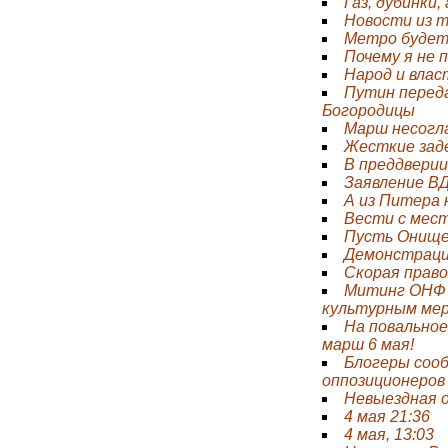
Газ, дубинки,
Новости из 
Метро будет
Почему я не 
Народ и влас
Путин перед
Богородицы
Марш несогл
Жесткие зад
В преддверии
Заявление ВД
А из Питера 
Вести с мес
Пусть Онище
Демонстраци
Скорая право
Митинг ОНФ 
культурным ме
На повальное
марш 6 мая!
Блогеры сооб
оппозиционеров
Невыездная 
4 мая 21:36
4 мая, 13:03