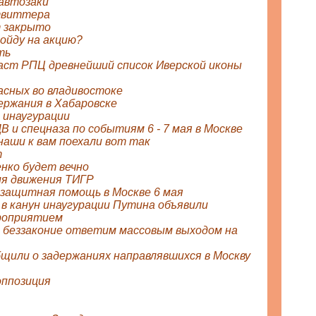
 автозаки
твиттера
 закрыто
пойду на акцию?
ть
аст РПЦ древнейший список Иверской иконы
асных во владивостоке
ержания в Хабаровске
 инаугурации
В и спецназа по событиям 6 - 7 мая в Москве
наши к вам поехали вот так
т
нко будет вечно
я движения ТИГР
защитная помощь в Москве 6 мая
в канун инаугурации Путина объявили
роприятием
 беззаконие ответим массовым выходом на
щили о задержаниях направлявшихся в Москву
оппозиция