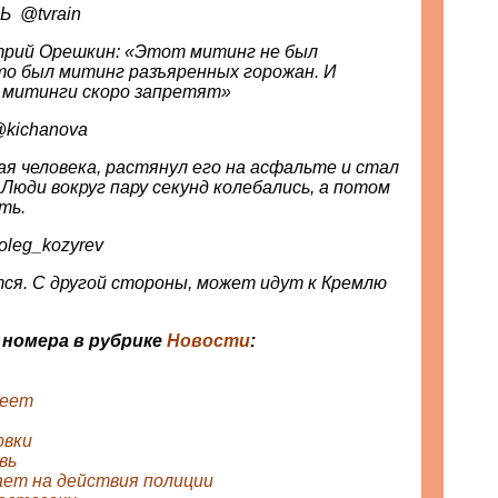
Телеканал ДОЖДЬ ‏ @tvrain
рий Орешкин: «Этот митинг не был
то был митинг разъяренных горожан. И
 митинги скоро запретят»
 Kichanova ‏ @kichanova
я человека, растянул его на асфальте и стал
Люди вокруг пару секунд колебались, а потом
ть.
Козырев ‏ @oleg_kozyrev
ся. С другой стороны, может идут к Кремлю
 номера в рубрике
Новости
:
реет
овки
вь
ает на действия полиции