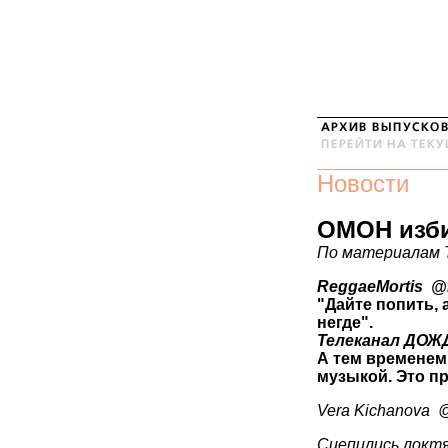
Новости
ОМОН изби
По материалам
Regg
"Дайте попить, 
негде".
А тем временем
музыкой. Это п
Vera
Сцепились локтя