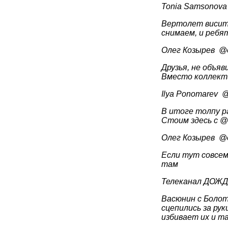
Вертолет висит 
снимаем, и ребя
Олег 
Друзья, не объяв
Вместо коллекти
Ilya
В итоге толпу р
Стоим здесь с @
Олег 
Если тут совсем
там
Васюнин с Болот
сцепились за ру
избивает их и т