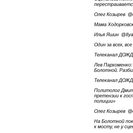
перестраивается
Олег 
Мама Ходорковск
Илья Яшин 
Один за всех, все 
Лев Пархоменко:
Болотной. Разби
Политолог Дмитр
претензии к гос
полиции»
Олег 
На Болотной пок
к мосту, не у сц