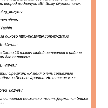
, вперед выдвинули ВВ. Вижу @iponomarev.
Козырев ‏ @oleg_kozyrev
ого здесь
‏ @IlyaYashin
за одного http://pic.twitter.com/mvztcpJs
Телеканал ДОЖДЬ ‏ @tvrain
 «Около 10 тысяч людей остаются в районе
ли две палатки»
Телеканал ДОЖДЬ ‏ @tvrain
ий Орешкин: «У меня очень серьезные
подам из Левого Фронта. Но и такие же к
Козырев ‏ @oleg_kozyrev
а остается несколько тысяч. Держатся ближе
ены