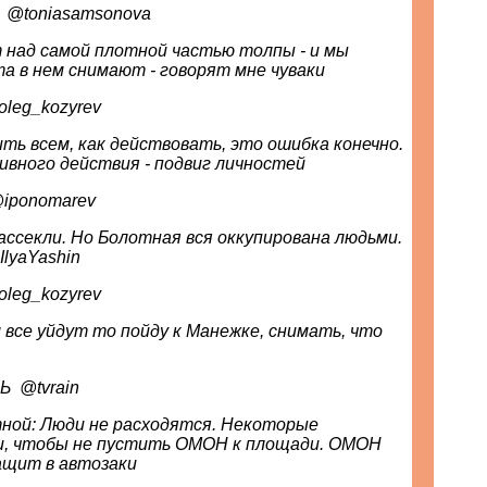
Tonia Samsonova ‏ @toniasamsonova
над самой плотной частью толпы - и мы
та в нем снимают - говорят мне чуваки
Козырев ‏ @oleg_kozyrev
ить всем, как действовать, это ошибка конечно.
вного действия - подвиг личностей
 Ponomarev ‏ @iponomarev
ассекли. Но Болотная вся оккупирована людьми.
IlyaYashin
Козырев ‏ @oleg_kozyrev
 все уйдут то пойду к Манежке, снимать, что
Телеканал ДОЖДЬ ‏ @tvrain
ной: Люди не расходятся. Некоторые
ки, чтобы не пустить ОМОН к площади. ОМОН
ащит в автозаки