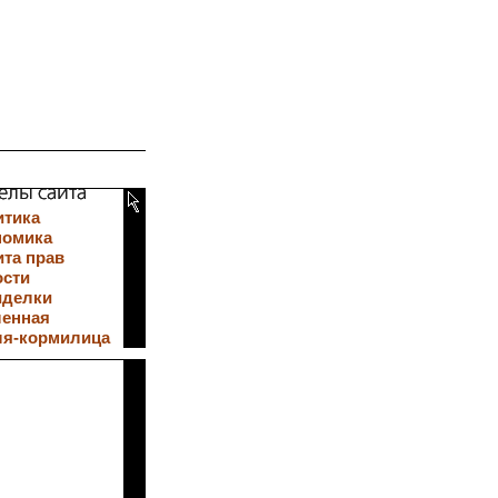
итика
номика
та прав
ости
иделки
ленная
ля-кормилица