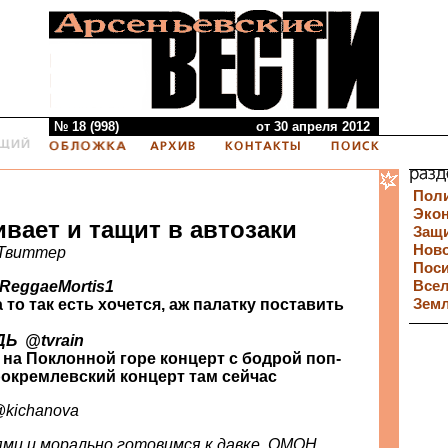
№ 18 (998)
от 30 апреля 2012
Пол
Эко
вает и тащит в автозаки
Защи
Нов
 Твиттер
Пос
aeMortis ‏ @ReggaeMortis1
Все
а то так есть хочется, аж палатку поставить
Зем
Телеканал ДОЖДЬ ‏ @tvrain
 на Поклонной горе концерт с бодрой поп-
рокремлевский концерт там сейчас
 Kichanova ‏ @kichanova
ми и морально готовимся к давке. ОМОН