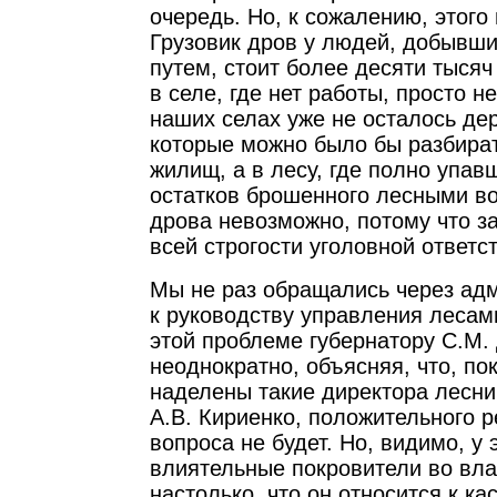
очередь. Но, к сожалению, этого
Грузовик дров у людей, добывш
путем, стоит более десяти тысяч
в селе, где нет работы, просто н
наших селах уже не осталось де
которые можно было бы разбира
жилищ, а в лесу, где полно упав
остатков брошенного лесными во
дрова невозможно, потому что з
всей строгости уголовной ответс
Мы не раз обращались через ад
к руководству управления лесам
этой проблеме губернатору С.М.
неоднократно, объясняя, что, по
наделены такие директора леснич
А.В. Кириенко, положительного 
вопроса не будет. Но, видимо, у 
влиятельные покровители во вла
настолько, что он относится к к