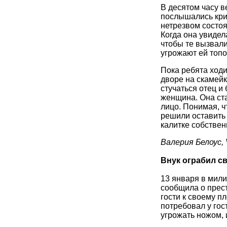
В десятом часу в
послышались кри
нетрезвом состоя
Когда она увидел
чтобы те вызвали
угрожают ей топо
Пока ребята ход
дворе на скамейк
стучаться отец и
женщина. Она ст
лицо. Понимая, ч
решили оставить
калитке собствен
Валерия Белоус,
Внук ограбил с
13 января в мил
сообщила о прес
гости к своему 
потребовал у гос
угрожать ножом, 