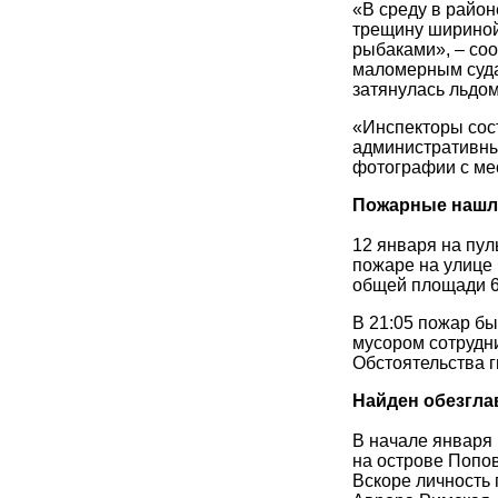
«В среду в райо
трещину шириной
рыбаками», – со
маломерным суда
затянулась льдом
«Инспекторы сост
административны
фотографии с мес
Пожарные нашли
12 января на пул
пожаре на улице
общей площади 6 
В 21:05 пожар б
мусором сотрудн
Обстоятельства г
Найден обезгл
В начале января
на острове Попо
Вскоре личность