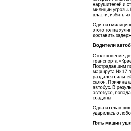
нарушителей и ст
милиции угрозы.
власти, избить их
Один из милицио
этого толпа хули
доставить задерж
Водители автоб
Столкновение дв
транспорта «Кра
Пострадавшим по
маршрута № 17 п
раздался сильне
салон. Причина а
автобус. В резул
автобусе, попада
ссадины.
Одна из ехавших
ударилась о лобо
Пять машин ушл