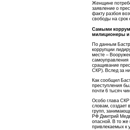
Женщине потребо
заявление о пре
факту разбоя во
свободы на срок о
Самыми коррум
милиционеры и
По данным Бастр
коррупции лидир
месте – Вооружен
самоуправления (
сращивание прест
СКР). Вслед за н
Как сообщил Баст
преступления бы
почти 6 тысяч чи
Особо глава СКР 
словам, создает 
групп, занимающ
РФ Дмитрий Медв
опасной. В то же
привлекаемых к у