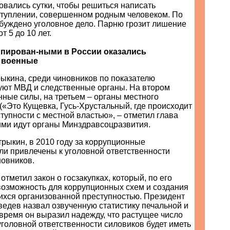
вались сутки, чтобы решиться написать
ступлении, совершенном родным человеком. По
збуждено уголовное дело. Парню грозит лишение
т 5 до 10 лет.
пирован-ными в России оказались
 военные
ыкина, среди чиновников по показателю
уют МВД и следственные органы. На втором
ные силы, на третьем – органы местного
«Это Кущевка, Гусь-Хрустальный, где происходит
упности с местной властью», – отметил глава
ими идут органы Минздравсоцразвития.
рыкин, в 2010 году за коррупционные
ли привлечены к уголовной ответственности
новников.
отметил закон о госзакупках, который, по его
возможность для коррупционных схем и создания
ихся организованной преступностью. Президент
едев назвал озвученную статистику печальной и
 время он выразил надежду, что растущее число
головной ответственности силовиков будет иметь