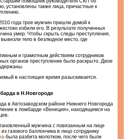
 старший помощник руководителя СКП по
ю, установлены также лица, причастные к
уплению.
2010 года трое мужчин пришли домой к
естоко избили его. В результате полученных
чина умер. Чтобы скрыть следы преступления,
вывезли тело в безлюдное место, где
тивным и грамотным действиям сотрудников
ных органов преступление было раскрыто. Двое
адержаны.
аемый в настоящее время разыскивается.
барда в Н.Новгороде
года в Автозаводском районе Нижнего Новгорода
ление в ломбарде «Венеция», находящемся на
цев.
становленный мужчина с повязанным на лице
 из газового баллончика в лицо сотруднику
на
была разбита молотком, после чего были