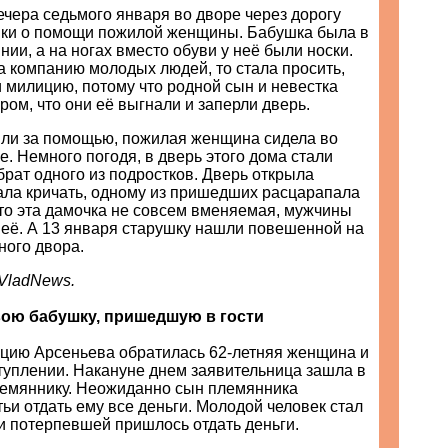
ечера седьмого января во дворе через дорогу
ки о помощи пожилой женщины. Бабушка была в
нии, а на ногах вместо обуви у неё были носки.
а компанию молодых людей, то стала просить,
 милицию, потому что родной сын и невестка
ром, что они её выгнали и заперли дверь.
или за помощью, пожилая женщина сидела во
е. Немного погодя, в дверь этого дома стали
 брат одного из подростков. Дверь открыла
ала кричать, одному из пришедших расцарапала
то эта дамочка не совсем вменяемая, мужчины
 её. А 13 января старушку нашли повешенной на
ного двора.
 VladNews.
вою бабушку, пришедшую в гости
ицию Арсеньева обратилась 62-летняя женщина и
туплении. Накануне днем заявительница зашла в
племяннику. Неожиданно сын племянника
тьи отдать ему все деньги. Молодой человек стал
и потерпевшей пришлось отдать деньги.