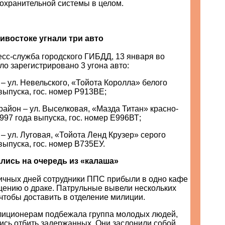
охранительной системы в целом.
ивостоке угнали три авто
есс-служба городского ГИБДД, 13 января во
о зарегистрировано 3 угона авто:
– ул. Невельского, «Тойота Королла» белого
 выпуска, гос. номер Р913ВЕ;
айон – ул. Выселковая, «Мазда Титан» красно-
1997 года выпуска, гос. номер Е996ВТ;
– ул. Луговая, «Тойота Ленд Крузер» серого
 выпуска, гос. номер В735ЕУ.
лись на очередь из «калаша»
ничных дней сотрудники ППС прибыли в одно кафе
щению о драке. Патрульные вывели нескольких
 чтобы доставить в отделение милиции.
илиционерам подбежала группа молодых людей,
ись отбить задержанных. Они заслонили собой