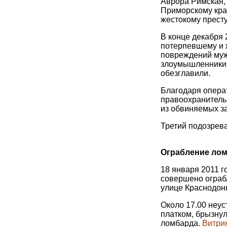
Аврора Римская,
Приморскому кра
жестокому прест
В конце декабря 
потерпевшему и ж
повреждений муж
злоумышленники 
обезглавили.
Благодаря опера
правоохранитель
из обвиняемых з
Третий подозрев
Ограбление лом
18 января 2011 
совершено ограб
улице Краснодон
Около 17.00 неу
платком, брызнул
ломбарда.
Витри