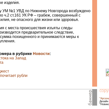
е изделия.
у УМ №1 УВД по Нижнему Новгорода возбуждено
по ч.2 ст.161 УК РФ – грабеж, совершенный с
лия, не опасного для жизни или здоровья.
мя с места происшествия изъяты следы
роизводится предварительное следствие,
 сумма похищенного и принимаются меры к
упления.
номера в рубрике
Новости
:
стока на Запад
та
джест
дпочитает рубли
"Арсен
Дизайн 
"Новик