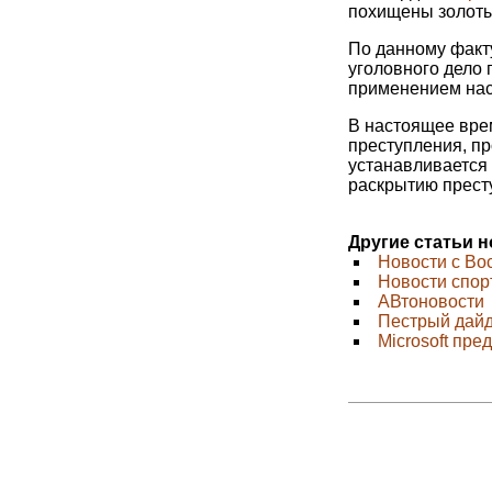
похищены золоты
По данному факт
уголовного дело 
применением наси
В настоящее вре
преступления, п
устанавливается
раскрытию прест
Другие статьи 
Новости с Во
Новости спор
АВтоновости
Пестрый дай
Microsoft пре