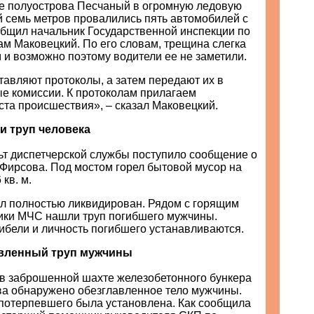
не полуострова Песчаный в огромную ледовую
 семь метров провалились пять автомобилей с
общил начальник Государственной инспекции по
м Маковецкий. По его словам, трещина слегка
 и возможно поэтому водители ее не заметили.
авляют протоколы, а затем передают их в
е комиссии. К протоколам прилагаем
та происшествия», – сказал Маковецкий.
 труп человека
ьт диспетчерской службы поступило сообщение о
 Фирсова. Под мостом горел бытовой мусор на
кв. м.
ыл полностью ликвидирован. Рядом с горящим
ики МЧС нашли труп погибшего мужчины.
ибели и личность погибшего устанавливаются.
авленный труп мужчины
 в заброшенной шахте железобетонного бункера
ва обнаружено обезглавленное тело мужчины.
 потерпевшего была установлена. Как сообщила