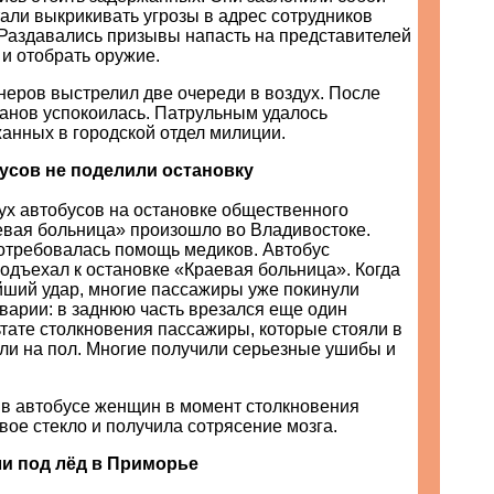
али выкрикивать угрозы в адрес сотрудников
 Раздавались призывы напасть на представителей
 и отобрать оружие.
неров выстрелил две очереди в воздух. После
ганов успокоилась. Патрульным удалось
анных в городской отдел милиции.
усов не поделили остановку
ух автобусов на остановке общественного
евая больница» произошло во Владивостоке.
требовалась помощь медиков. Автобус
одъехал к остановке «Краевая больница». Когда
йший удар, многие пассажиры уже покинули
варии: в заднюю часть врезался еще один
ьтате столкновения пассажиры, которые стояли в
ли на пол. Многие получили серьезные ушибы и
 в автобусе женщин в момент столкновения
вое стекло и получила сотрясение мозга.
и под лёд в Приморье