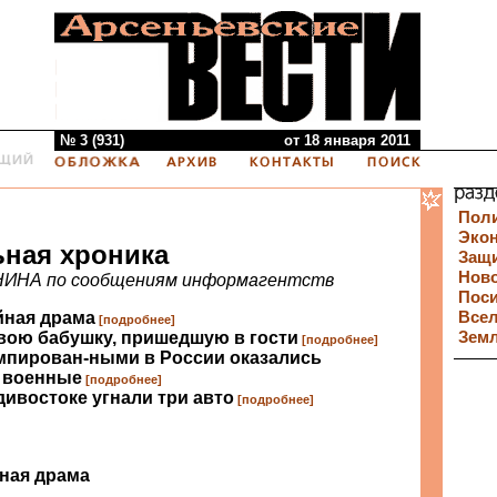
№ 3 (931)
от 18 января 2011
Пол
Эко
ная хроника
Защи
Нов
НИНА по сообщениям информагентств
Пос
йная драма
Все
[подробнее]
свою бабушку, пришедшую в гости
Зем
[подробнее]
пирован-ными в России оказались
 военные
[подробнее]
дивостоке угнали три авто
[подробнее]
ная драма