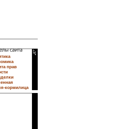
итика
номика
та прав
ости
иделки
ленная
ля-кормилица