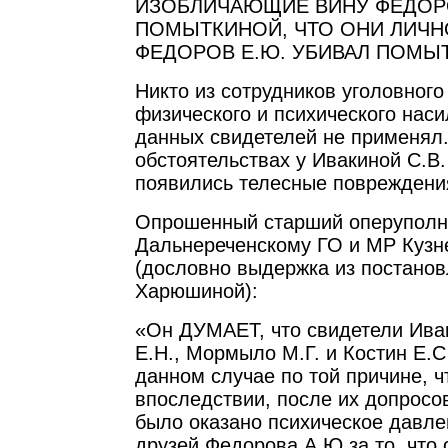
ИЗОБЛИЧАЮЩИЕ ВИНУ ФЕДОРО
ПОМЫТКИНОЙ, ЧТО ОНИ ЛИЧН
ФЕДОРОВ Е.Ю. УБИВАЛ ПОМЫТ
Никто из сотрудников уголовного
физического и психического нас
данных свидетелей не применял.
обстоятельствах у Ивакиной С.В. 
появились телесные повреждения
Опрошенный старший оперупол
Дальнереченскому ГО и МР Кузн
(дословно выдержка из постанов
Харюшиной):
«Он ДУМАЕТ, что свидетели Ива
Е.Н., Мормыло М.Г. и Костин Е.С
данном случае по той причине, ч
впоследствии, после их допросо
было оказано психическое давле
друзей Федорова А.Ю за то, что