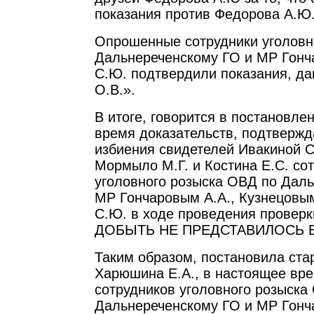
показания против Федорова А.Ю
Опрошенные сотрудники уголовн
Дальнереченскому ГО и МР Гонча
С.Ю. подтвердили показания, д
О.В.».
В итоге, говорится в постановле
время доказательств, подтверж
избиения свидетелей Ивакиной С
Мормыло М.Г. и Костина Е.С. со
уголовного розыска ОВД по Дал
МР Гончаровым А.А., Кузнецовы
С.Ю. в ходе проведения проверк
ДОБЫТЬ НЕ ПРЕДСТАВИЛОСЬ
Таким образом, постановила ст
Харюшина Е.А., в настоящее вре
сотрудников уголовного розыска
Дальнереченскому ГО и МР Гонча