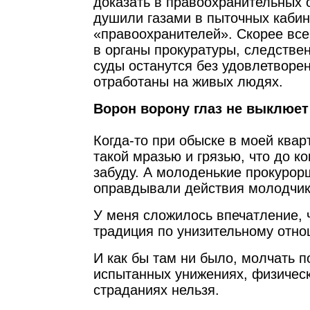
доказать в правоохранительных о
душили газами в пыточных кабин
«правоохранителей». Скорее вс
в органы прокуратуры, следстве
суды останутся без удовлетворе
отработаны на живых людях.
Ворон ворону глаз не выклюет
Когда-то при обыске в моей квар
такой мразью и грязью, что до к
забуду. А молоденькие прокурор
оправдывали действия молодчи
У меня сложилось впечатление, ч
традиция по унизительному отн
И как бы там ни было, молчать 
испытанных унижениях, физичес
страданиях нельзя.