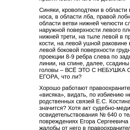
Синяки, кровоподтеки в области 
носа, в области лба, правой лоб
области ветви нижней челюсти сл
наружной поверхности левого пл
нижней трети, на тыле левой в п
кости, на левой ушной раковине 
левой боковой поверхности грудн
проекции 8-9 ребра слева по за
линии, на спине, далее, ссадины
головы – ВСЁ ЭТО С НЕБУШКА
ЕГОРА, что ли?
Хорошо работают правоохраните
«висяка», видать, по избиению 
родственных связей Е.С. Костина
значится? Хотя акт судебно-мед
освидетельствования № 640 о т
повреждениях Егора Сергеевича 
жалобы от него в правоохраните