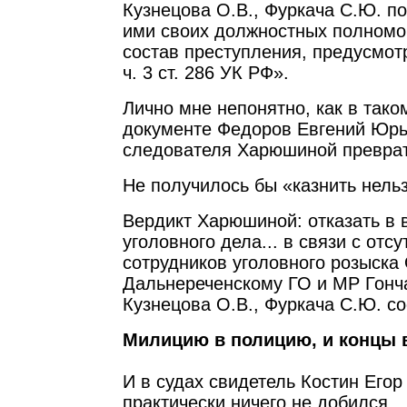
Кузнецова О.В., Фуркача С.Ю. п
ими своих должностных полномоч
состав преступления, предусмотр
ч. 3 ст. 286 УК РФ».
Лично мне непонятно, как в тако
документе Федоров Евгений Юрь
следователя Харюшиной преврат
Не получилось бы «казнить нель
Вердикт Харюшиной: отказать в 
уголовного дела... в связи с отс
сотрудников уголовного розыска
Дальнереченскому ГО и МР Гонча
Кузнецова О.В., Фуркача С.Ю. с
Милицию в полицию, и концы 
И в судах свидетель Костин Егор
практически ничего не добился.