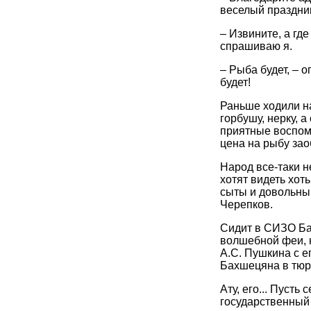
веселый праздни
– Извините, а гд
спрашиваю я.
– Рыба будет, – 
будет!
Раньше ходили н
горбушу, нерку, а
приятные воспом
цена на рыбу зао
Народ все-таки не
хотят видеть хоть
сыты и довольны 
Черепков.
Сидит в СИЗО Бах
волшебной феи, к
А.С. Пушкина с 
Бахшецяна в тюрь
Ату, его... Пуст
государственный с