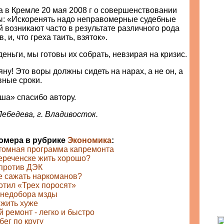
 в Кремле 20 мая 2008 г о совершенствовании
ы: «Искоренять надо неправомерные судебные
 возникают часто в результате различного рода
, и, что греха таить, взяток».
еньги, мы готовы их собрать, невзирая на кризис.
у! Это воры должны сидеть на нарах, а не он, а
вные сроки.
ша» спасибо автору.
ебедева, г. Владивосток.
номера в рубрике
Экономика
:
томная программа капремонта
ереченске жить хорошо?
 против ДЭК
е сажать наркоманов?
отил «Трех поросят»
 недобора мзды
 жить хуже
 ремонт - легко и быстро
бег по кругу