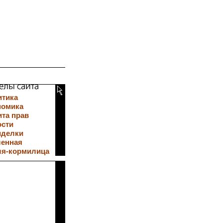
итика
номика
та прав
ости
иделки
ленная
ля-кормилица