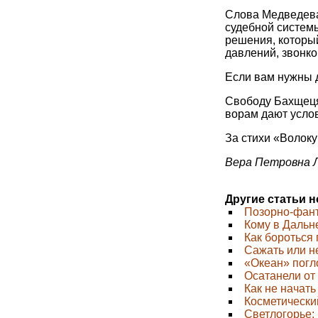
Слова Медведева
судебной систем
решения, который
давлений, звонков
Если вам нужны д
Свободу Бахщецян
ворам дают усло
За стихи «Волоку
Вера Петровна Л
Другие статьи 
Позорно-фан
Кому в Дальн
Как бороться
Сажать или н
«Океан» погл
Осатанели от
Как не начать
Косметический
Светлогорье: 