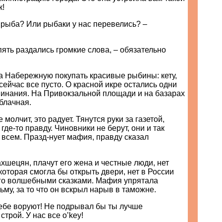
к!
е рыба? Или рыбаки у нас перевелись? –
опять раздались громкие слова, – обязательно
а Набережную покупать красивые рыбины: кету,
 сейчас все пусто. О красной икре остались одни
инания. На Привокзальной площади и на базарах
блачная.
 молчит, это радует. Тянутся руки за газетой,
 где-то правду. Чиновники не берут, они и так
всем. Празд-нует мафия, правду сказал
шецян, плачут его жена и честные люди, нет
оторая смогла бы открыть двери, нет в России
его волшебными сказками. Мафия упрятала
му, за то что он вскрыл нарыв в таможне.
ь себе воруют! Не подрывал бы ты лучше
трой. У нас все o’key!