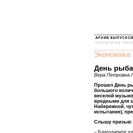
Экономика
День рыба
Вера Петровна 
Прошел День ры
большого колич
веселой музыко
вредными для зд
Набережной, чут
испытание), пр
Слышу призыв:
– Благодарите ад