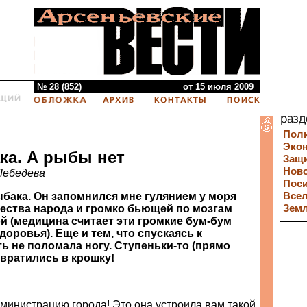
№ 28 (852)
от 15 июля 2009
Пол
Эко
ка. А рыбы нет
Защи
Нов
Лебедева
Пос
бака. Он запомнился мне гулянием у моря
Все
ества народа и громко бьющей по мозгам
Зем
й (медицина считает эти громкие бум-бум
оровья). Еще и тем, что спускаясь к
ь не поломала ногу. Ступеньки-то (прямо
евратились в крошку!
министрацию города! Это она устроила вам такой