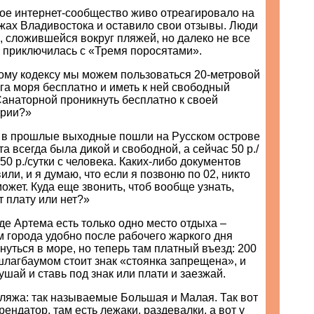
ое интернет-сообщество живо отреагировало на
жах Владивостока и оставило свои отзывы. Люди
, сложившейся вокруг пляжей, но далеко не все
а приключилась с «Тремя поросятами».
ому кодексу мы можем пользоваться 20-метровой
га моря бесплатно и иметь к ней свободный
 Санаторной проникнуть бесплатно к своей
ории?»
 в прошлые выходные пошли на Русском острове
та всегда была дикой и свободной, а сейчас 50 р./
 50 р./сутки с человека. Каких-либо документов
или, и я думаю, что если я позвоню по 02, никто
ожет. Куда еще звонить, чтоб вообще узнать,
т плату или нет?»
де Артема есть только одно место отдыха –
 города удобно после рабочего жаркого дня
унуться в море, но теперь там платный въезд: 200
шлагбаумом стоит знак «стоянка запрещена», и
ушай и ставь под знак или плати и заезжай.
ляжа: так называемые Большая и Малая. Так вот
рендатор, там есть лежаки, раздевалки, а вот у