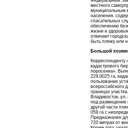
Федеральный Зак
местного самоуп
муниципальным в
населения. содер
спасательных слу
обеспечению безо
жизни и здоровья
отвечает городск
быть пляжу или н
Большой хозяи
Корреспонденту 
кадастрового бю
поросенка». Выя
229,0025 га, кад
пользование уст
всероссийского д
границах участка
Владивосток, ул.
под размещение 
другой части пля
059 га с неопре
Предназначен для
720 метрах от жи
Кроме того, удал