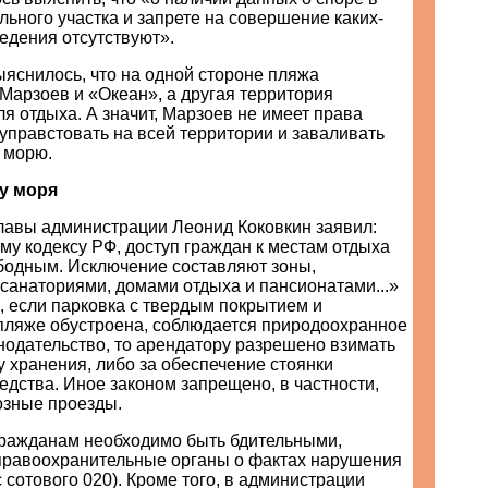
ьного участка и запрете на совершение каких-
едения отсутствуют».
яснилось, что на одной стороне пляжа
Марзоев и «Океан», а другая территория
я отдыха. А значит, Марзоев не имеет права
управстовать на всей территории и заваливать
 морю.
 у моря
главы администрации Леонид Коковкин заявил:
у кодексу РФ, доступ граждан к местам отдыха
бодным. Исключение составляют зоны,
санаториями, домами отдыха и пансионатами...»
, если парковка с твердым покрытием и
пляже обустроена, соблюдается природоохранное
нодательство, то арендатору разрешено взимать
у хранения, либо за обеспечение стоянки
едства. Иное законом запрещено, в частности,
озные проезды.
 гражданам необходимо быть бдительными,
равоохранительные органы о фактах нарушения
с сотового 020). Кроме того, в администрации