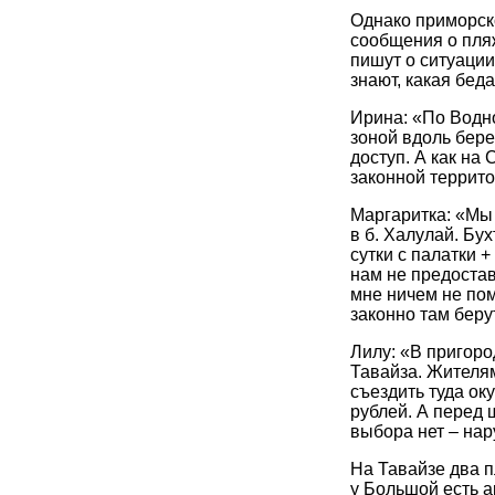
Однако приморск
сообщения о пля
пишут о ситуации
знают, какая бед
Ирина: «По Водн
зоной вдоль бере
доступ. А как на
законной террит
Маргаритка: «Мы
в б. Халулай. Бух
сутки с палатки +
нам не предостав
мне ничем не пом
законно там беру
Лилу: «В пригоро
Тавайза. Жителям
съездить туда ок
рублей. А перед 
выбора нет – нар
На Тавайзе два п
у Большой есть а