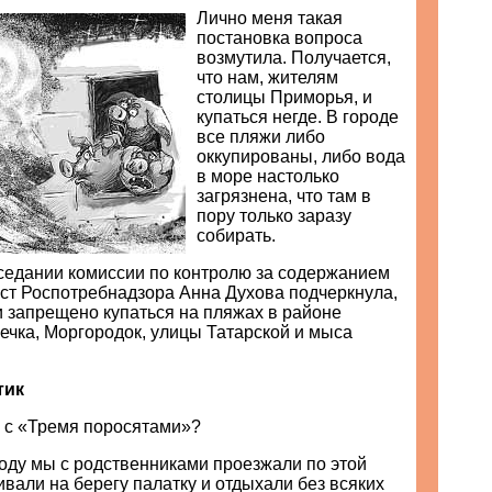
Лично меня такая
постановка вопроса
возмутила. Получается,
что нам, жителям
столицы Приморья, и
купаться негде. В городе
все пляжи либо
оккупированы, либо вода
в море настолько
загрязнена, что там в
пору только заразу
собирать.
седании комиссии по контролю за содержанием
ст Роспотребнадзора Анна Духова подчеркнула,
и запрещено купаться на пляжах в районе
ечка, Моргородок, улицы Татарской и мыса
тик
ь с «Тремя поросятами»?
оду мы с родственниками проезжали по этой
ивали на берегу палатку и отдыхали без всяких