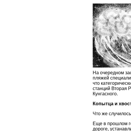
На очередном за
пляжей специали
что категорическ
станций Вторая Р
Кунгасного.
Копытца и хвос
Что же случилос
Еще в прошлом г
дороге, устанавл