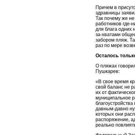
Причем в присутс
здравницы заяви
Так почему же не
работников где-
для блага одних 
за-хватами общес
забором пляж. Т
раз по мере возв
Осталось тольк
О пляжах говори
Пушкарев:
«В свое время к
свой баланс не р
их от фактическ
муниципальное р
благоустройства 
давным-давно нуж
которых они рас
распоряжение, а
реально повлиять