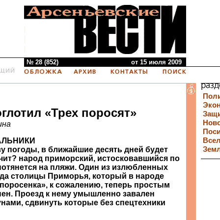
№ 28 (852)
от 15 июля 2009
Пол
Эко
оглотил «Трех поросят»
Защи
Нов
ина
Пос
АЛЬНИКИ
Все
зу погоды, в ближайшие десять дней будет
Зем
ачит? народ приморский, истосковавшийся по
 потянется на пляжи. Один из излюбленных
да столицы Приморья, который в народе
 поросенка», к сожалению, теперь простым
ен. Проезд к нему умышленно завален
нами, сдвинуть которые без спецтехники