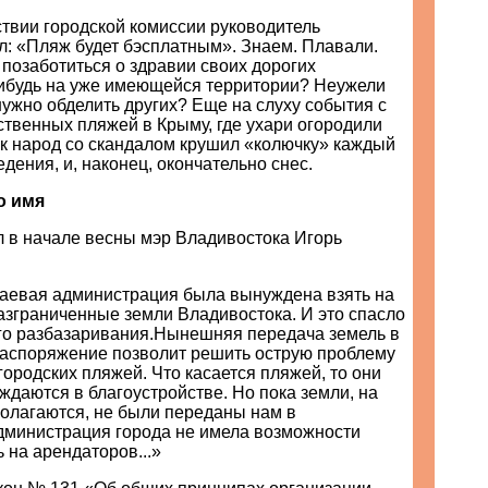
твии городской комиссии руководитель
л: «Пляж будет бэсплатным». Знаем. Плавали.
 позаботиться о здравии своих дорогих
нибудь на уже имеющейся территории? Неужели
нужно обделить других? Еще на слуху события с
твенных пляжей в Крыму, где ухари огородили
ак народ со скандалом крушил «колючку» каждый
едения, и, наконец, окончательно снес.
о имя
л в начале весны мэр Владивостока Игорь
раевая администрация была вынуждена взять на
азграниченные земли Владивостока. И это спасло
ого разбазаривания.Нынешняя передача земель в
аспоряжение позволит решить острую проблему
городских пляжей. Что касается пляжей, то они
даются в благоустройстве. Но пока земли, на
полагаются, не были переданы нам в
дминистрация города не имела возможности
 на арендаторов...»