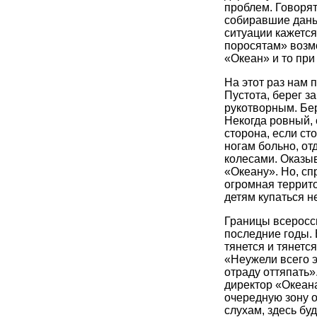
проблем. Говорят
собиравшие дань 
ситуации кажется
поросятам» возм
«Океан» и то при 
На этот раз нам 
Пустота, берег з
рукотворным. Бе
Некогда ровный, 
сторона, если сто
ногам больно, от
колесами. Оказыв
«Океану». Но, сп
огромная террито
детям купаться н
Границы всеросс
последние годы. 
тянется и тянетс
«Неужели всего 
отраду оттяпать»
директор «Океан
очередную зону о
слухам, здесь буд