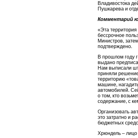
Владивостока де
Пушкарева и отд
Комментарий ю
«Эта территория 
бессрочное поль
Министров, затем
подтверждено.
В прошлом году 
выдано предписа
Нам выписали шт
приняли решение 
территорию «тов
машине, нагадить
автомобилей. Се
о том, кто возьм
содержание, с ке
Организовать авт
это затратно и р
бюджетных средс
Хрюндель – лицо