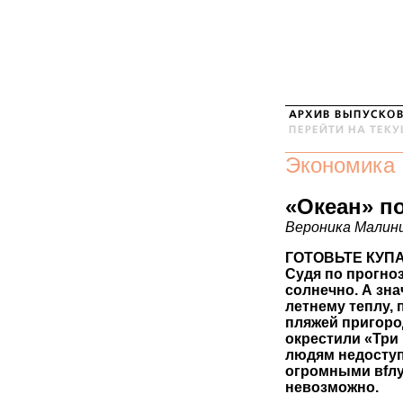
Экономика
«Океан» п
Вероника Малин
ГОТОВЬТЕ КУП
Судя по прогно
солнечно. А зн
летнему теплу,
пляжей пригоро
окрестили «Три
людям недоступ
огромными вfлу
невозможно.