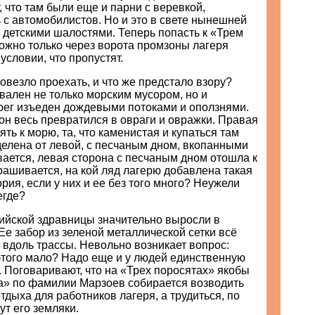
, что там были еще и парни с веревкой,
с автомобилистов. Но и это в свете нынешней
 детскими шалостями. Теперь попасть к «Трем
ожно только через ворота промзоны лагеря
условии, что пропустят.
повезло проехать, и что же предстало взору?
авален не только морским мусором, но и
рег изъеден дождевыми потоками и оползнями.
он весь превратился в овраги и овражки. Правая
ять к морю, та, что каменистая и купаться там
делена от левой, с песчаным дном, вкопанными
ается, левая сторона с песчаным дном отошла к
рашивается, на кой ляд лагерю добавлена такая
рия, если у них и ее без того много? Неужели
егде?
ийской здравницы значительно выросли в
Ее забор из зеленой металлической сетки всё
я вдоль трассы. Невольно возникает вопрос:
этого мало? Надо еще и у людей единственную
. Поговаривают, что на «Трех поросятах» якобы
а» по фамилии Марзоев собирается возводить
тдыха для работников лагеря, а трудиться, по
ут его земляки.