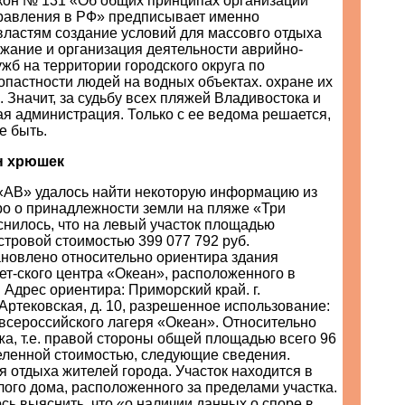
он № 131 «Об общих принципах организации
равления в РФ» предписывает именно
ластям создание условий для массовго отдыха
жание и организация деятельности аврийно-
жб на территории городского округа по
пастности людей на водных объектах. охране их
. Значит, за судьбу всех пляжей Владивостока и
ая администрация. Только с ее ведома решается,
е быть.
н хрюшек
«АВ» удалось найти некоторую информацию из
ро о принадлежности земли на пляже «Три
снилось, что на левый участок площадью
астровой стоимостью 399 077 792 руб.
ановлено относительно ориентира здания
ет-ского центра «Океан», расположенного в
. Адрес ориентира: Приморский край. г.
 Артековская, д. 10, разрешенное использование:
всероссийского лагеря «Океан». Относительно
жа, т.е. правой стороны общей площадью всего 96
деленной стоимостью, следующие сведения.
 отдыха жителей города. Участок находится в
лого дома, расположенного за пределами участка.
ось выяснить, что «о наличии данных о споре в