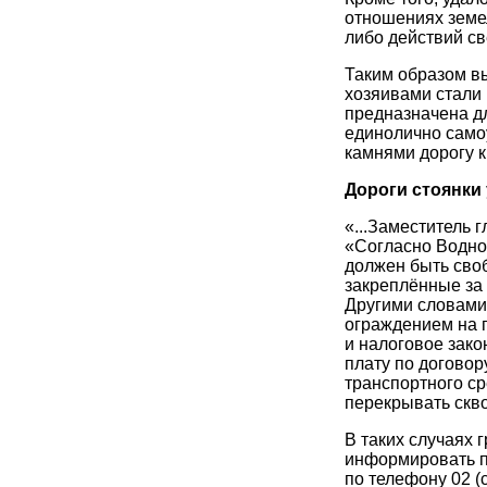
отношениях земел
либо действий св
Таким образом вы
хозяивами стали 
предназначена дл
единолично само
камнями дорогу к
Дороги стоянки
«...Заместитель 
«Согласно Водном
должен быть сво
закреплённые за 
Другими словами
ограждением на 
и налоговое зако
плату по договор
транспортного ср
перекрывать скв
В таких случаях
информировать п
по телефону 02 (