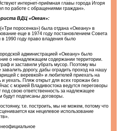
йствуют интернет-приёмная главы города Игоря
ел по работе с обращениями граждан».
риста ВДЦ «Океан»:
(«Три поросенка») была отдана «Океану» в
зование еще в 1974 году постановлением Совета
 в 1990 году право владения было
городской администрацией «Океану» было
ние о ненадлежащем содержании территории.
раф и заставили убрать мусор. Поэтому мы
завалить дорогу, дабы оградить проход на нашу
арищей с веревкой» и любителей приехать на
 и уехать. Пляж открыт для всех горожан без
йчас с мэрией Владивостока ведутся переговоры
ет под свою ответственность за надлежащее
м будут подписаны договоры.
остоянку, т.е. построить, мы не можем, потому что
асценивается как нецелевое использование
тв».
 неофициальное