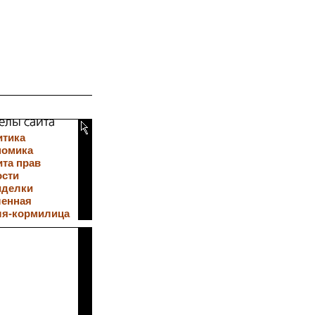
итика
номика
та прав
ости
иделки
ленная
ля-кормилица