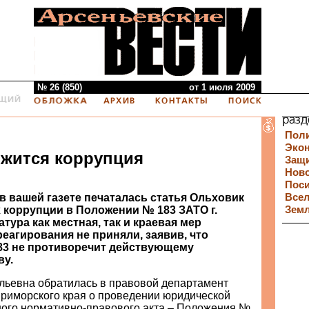
№ 26 (850)
от 1 июля 2009
Пол
Эко
ржится коррупция
Защи
Нов
Пос
. в вашей газете печаталась статья Ольховик
Все
х коррупции в Положении № 183 ЗАТО г.
Зем
тура как местная, так и краевая мер
еагирования не приняли, заявив, что
83 не противоречит действующему
ву.
ьевна обратилась в правовой департамент
риморского края о проведении юридической
ного нормативно-правового акта – Положения №