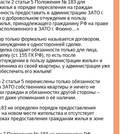
части 2 статьи 5 Положения № 183 для
жилья в порядке переселения на граждан
нность предоставить в администрацию ЗАТО г.
р о добровольном отчуждении в пользу
илья, принадлежащего гражданину РФ на праве
расположенного в ЗАТО г. Фокино…»
ор только формально называется договором,
ринуждение к односторонней сделке.
елка создает обязанности только для лица,
ку (ст. 155 ГК РФ), то есть после
отчуждении в пользу администрации жилья» и
енника из своей квартиры, у администрации уже
обеспечить его жильем!
ти 2 статьи 5 перечислены только обязанности
 ЗАТО собственника квартиры и ничего не
ах граждан и обязанностях другой стороны –
ет даже упоминания о её наличии.
83 не определен порядок предоставления
на новом месте жительства и отсутствует
оках предоставления гражданам жилья в зоне