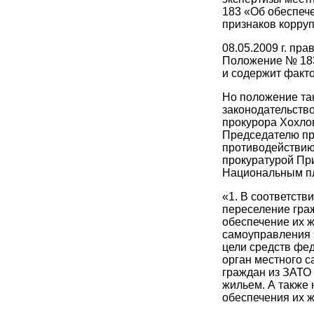
183 «Об обеспеч
признаков корруп
08.05.2009 г. пр
Положение № 183
и содержит факт
Но положение так
законодательств
прокурора Хохло
Председателю пр
противодействию
прокуратурой Пр
Национальным пл
«1. В соответств
переселение граж
обеспечение их 
самоуправления 
цели средств фе
орган местного 
граждан из ЗАТО 
жильем. А также 
обеспечения их 