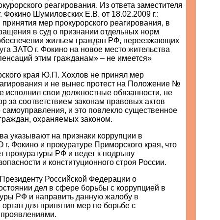
курорского реагирования. Из ответа заместителя
 Фокино Шумиловских Е.В. от 18.02.2009 г.:
я принятия мер прокурорского реагирования, в
ращения в суд о признании отдельных норм
беспечении жильем граждан РФ, переезжающих
руга ЗАТО г. Фокино на новое место жительства
пенсаций этим гражданам» – не имеется»
ского края Ю.П. Хохлов не принял мер
еагирования и не вынес протест на Положение №
е исполнил свои должностные обязанности, не
ор за соответствием законам правовых актов
о самоуправления, и это повлекло существенное
граждан, охраняемых законом.
ва указывают на признаки коррупции в
 г. Фокино и прокуратуре Приморского края, что
т прокуратуры РФ и ведет к подрыву
опасности и конституционного строя России.
Президенту Российской Федерации о
стоянии дел в сфере борьбы с коррупцией в
туры РФ и направить данную жалобу в
орган для принятия мер по борьбе с
 проявлениями.