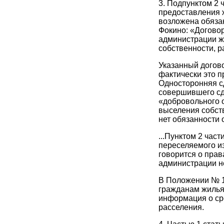
3. Подпунктом 2 
предоставления 
возложена обяза
Фокино: «Догово
администрации ж
собственности, 
Указанный догов
фактически это п
Односторонняя сд
совершившего сдел
«добровольного 
выселения собств
нет обязанности 
...Пунктом 2 час
переселяемого из
говорится о прав
администрации н
В Положении № 1
гражданам жилья 
информация о ср
расселения.