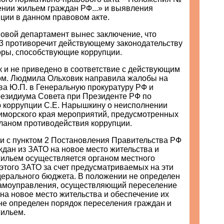
ении жильем граждан РФ...» и выявления
ции в данном правовом акте.
авовой департамент вынес заключение, что
 противоречит действующему законодательству
оры, способствующие коррупции.
 и не приведено в соответствие с действующим
ом. Людмила Ольховик направила жалобы на
ва Ю.П. в Генеральную прокуратуру РФ и
езидиума Совета при Президенте РФ по
 коррупции С.Е. Нарышкину о неисполнении
иморского края мероприятий, предусмотренных
аном противодействия коррупции.
ии с пунктом 2 Постановления Правительства РФ
дан из ЗАТО на новое место жительства и
жильем осуществляется органом местного
этого ЗАТО за счет предусматриваемых на эти
дерального бюджета. В положении не определен
самоуправления, осуществляющий переселение
на новое место жительства и обеспечение их
не определен порядок переселения граждан и
жильем.