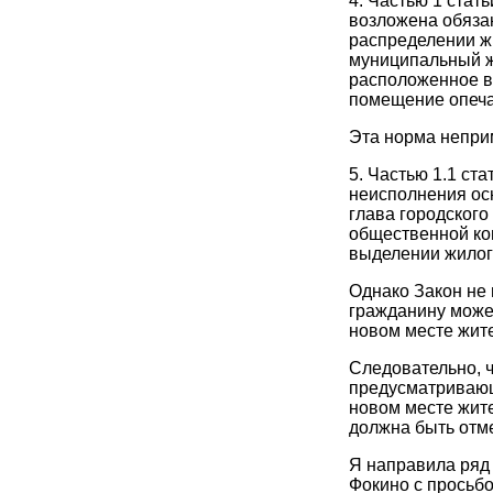
4. Частью 1 ста
возложена обяза
распределении ж
муниципальный 
расположенное в 
помещение опеча
Эта норма непри
5. Частью 1.1 ст
неисполнения ос
глава городского
общественной ко
выделении жилог
Однако Закон не
гражданину може
новом месте жите
Следовательно, ч
предусматривающ
новом месте жит
должна быть отме
Я направила ряд 
Фокино с просьб