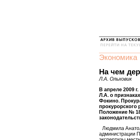
Экономика
На чем де
Л.А. Ольховик
В апреле 2009 г
Л.А. о признака
Фокино. Прокура
прокурорского р
Положение № 1
законодательст
Людмила Анатол
администрации П
экспертизы мест