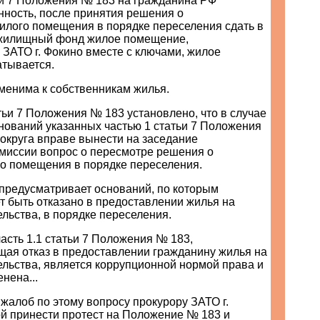
тьи 7 Положения № 183 на гражданина РФ
нность, после принятия решения о
илого помещения в порядке переселения сдать в
жилищный фонд жилое помещение,
ЗАТО г. Фокино вместе с ключами, жилое
тывается.
менима к собственникам жилья.
атьи 7 Положения № 183 установлено, что в случае
нований указанных частью 1 статьи 7 Положения
 округа вправе вынести на заседание
миссии вопрос о пересмотре решения о
о помещения в порядке переселения.
 предусматривает оснований, по которым
т быть отказано в предоставлении жилья на
льства, в порядке переселения.
асть 1.1 статьи 7 Положения № 183,
ая отказ в предоставлении гражданину жилья на
ельства, является коррупционной нормой права и
нена...
жалоб по этому вопросу прокурору ЗАТО г.
ой принести протест на Положение № 183 и