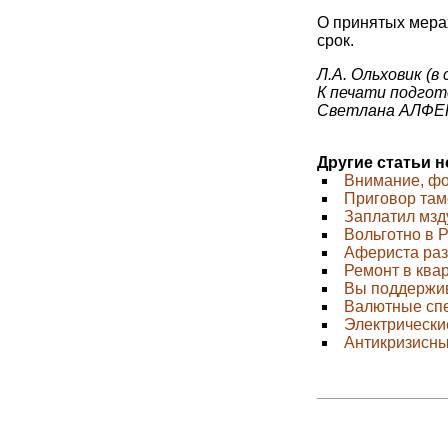
О принятых мера
срок.
Л.А. Ольховик (в
К печати подгот
Светлана АЛФЕ
Другие статьи 
Внимание, фо
Приговор та
Заплатил мзд
Вольготно в 
Афериста раз
Ремонт в ква
Вы поддержив
Валютные спе
Электрически
Антикризисны