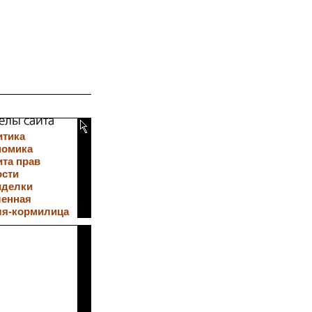
итика
номика
та прав
ости
иделки
ленная
ля-кормилица