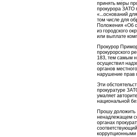
принять меры про
прокурора ЗАТО г.
«...оснований дл
том числе для об
Положения «Об о
из городского ок
или выплате ком
Прокурор Примор
прокурорского р
183, тем самым н
осуществил надз
органов местног
нарушение прав 
Эти обстоятельст
прокуратуре ЗАТО
умаляет авторите
национальной без
Прошу доложить 
ненадлежащем со
органах прокура
соответствующий 
коррупционными