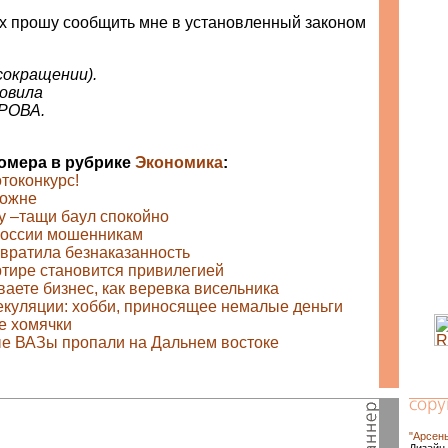
х прошу сообщить мне в установленный законом
 сокращении).
овила
РОВА.
номера в рубрике
Экономика
:
токонкурс!
можне
у –тащи баул спокойно
России мошенникам
вратила безнаказанность
ртире становится привилегией
аете бизнес, как веревка висельника
куляции: хобби, приносящее немалые деньги
е хомячки
е ВАЗы пропали на Дальнем востоке
"Арсен