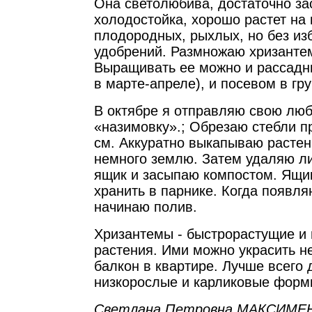
Она светолюбива, достаточно за
холодостойка, хорошо растет на
плодородных, рыхлых, но без из
удобрений. Размножаю хризанте
Выращивать ее можно и рассадн
в марте-апреле), и посевом в гру
В октябре я отправляю свою лю
«назимовку».; Обрезаю стебли п
см. Аккуратно выкапываю растен
немного землю. Затем удаляю ли
ящик и засыпаю компостом. Ящи
хранить в парнике. Когда появля
начинаю полив.
Хризантемы - быстрорастущие и
растения. Ими можно украсить не
балкон в квартире. Лучше всего 
низкорослые и карликовые форм
Светлана Петровна МАКСИМЕ