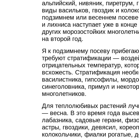
альпийский, нивяник, пиретрум, 
виды васильков, гвоздик и колок
подзимнем или весеннем посеве
и лихниса наступает уже в конце 
других морозостойких многолетни
на второй год.
Я к подзимнему посеву прибегаю
требуют стратификации — возде
отрицательных температур, кот
всхожесть. Стратификация необ
василистника, гипсофилы, мордо
синеголовника, примул и некото
многолетников.
Для теплолюбивых растений луч
— весна. В это время года высе
лабазника, садовые герани, физ
астры, гвоздики, девясил, корео
колокольчики, фиалки рогатые, 