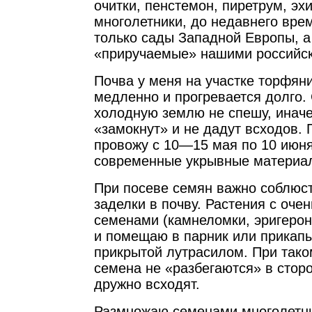
очитки, пенстемон, пиретрум, эх
многолетники, до недавнего вр
только сады Западной Европы, а
«приручаемые» нашими российс
Почва у меня на участке торфяни
медленно и прогревается долго.
холодную землю не спешу, иначе
«замокнут» и не дадут всходов. 
провожу с 10—15 мая по 10 июня
современные укрывные материалы
При посеве семян важно соблюст
заделки в почву. Растения с оче
семенами (камнеломки, эригерон
и помещаю в парник или прикапы
прикрытой лутрасилом. При тако
семена не «разбегаются» в стор
дружно всходят.
Размножаю семенами многолетни